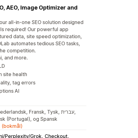
EO, AEO, Image Optimizer and
your all-in-one SEO solution designed
lls required! Our powerful app
ured data, site speed optimization,
OLab automates tedious SEO tasks,
the competition.
ni, and more.
-LD
n site health
lity, tag errors
ptions AI
isk (Portugal), og Spansk
k (bokmål)
i/Perplexity/Grok
Checkout