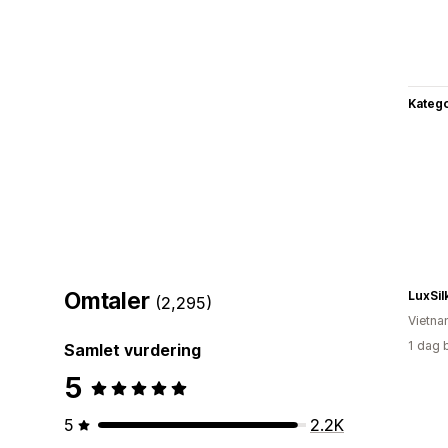
Katego
Omtaler
LuxSil
(2,295)
Vietn
1 dag 
Samlet vurdering
5
5
2.2K