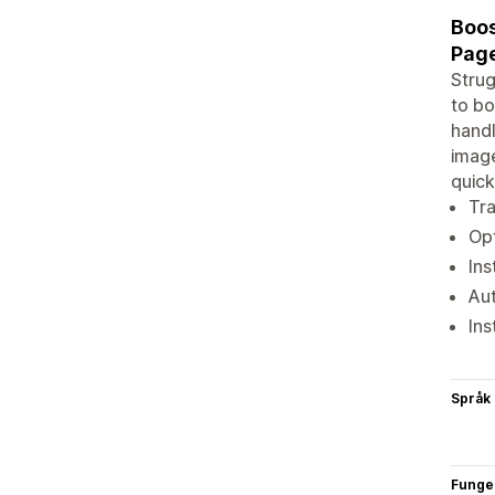
Boos
Pag
Strug
to bo
handl
image
quick
Tra
Opt
Ins
Aut
Ins
Språk
Funge