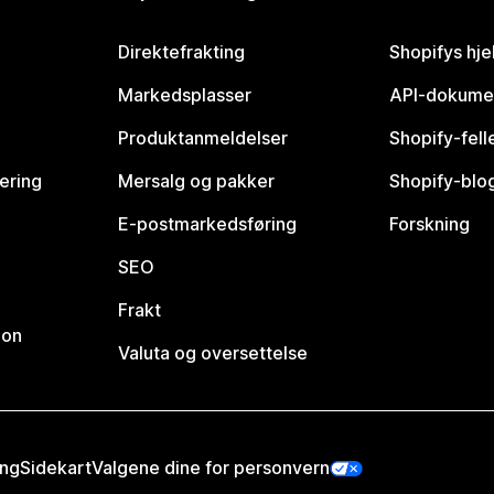
Direktefrakting
Shopifys hje
Markedsplasser
API-dokume
Produktanmeldelser
Shopify-fel
vering
Mersalg og pakker
Shopify-blo
E-postmarkedsføring
Forskning
SEO
Frakt
jon
Valuta og oversettelse
ing
Sidekart
Valgene dine for personvern