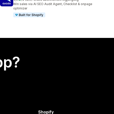
Totalt 4329 omtaler
Win sales via AI SEO Audit Agent, Checklist & onpage
optimizer
Built for Shopify
app?
Shopify