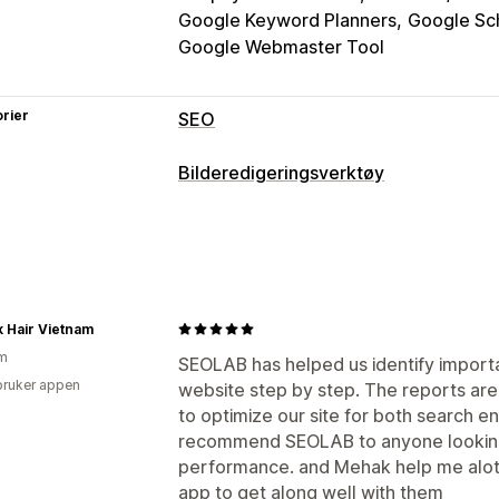
Google Keyword Planners
Google S
Google Webmaster Tool
rier
SEO
SEO-verktøy
Bilderedigeringsverktøy
Bildekomprimering
Størrelsesendring
Bildeoptimalisering
Sikkerhetskopiering av bilder
Alterna
Automatisk optimalisering
Bildekomp
Ødelagte lenker
Omdirigeringer
404
Metatagger
JSON-LD
Skjemaer
Rob
Masseredigering
Lokal SEO
URL-optimalisering
Bilde
k Hair Vietnam
Alt. tekst
Komprimering
Hastighetsoptimalisering
Innholdsopt
am
SEOLAB has helped us identify import
Optimalisering av metadata
bruker appen
website step by step. The reports are
to optimize our site for both search eng
Overvåkning av ytelse
recommend SEOLAB to anyone looking 
SEO-poeng
Revisjoner
Rapporterin
performance. and Mehak help me alot w
Søkeordanalyse
Hastighetsanalyse
app to get along well with them