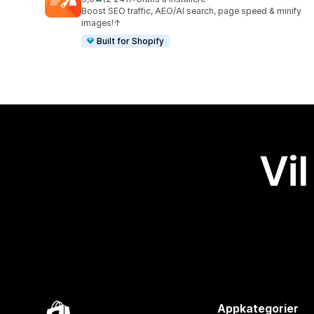
Totalt 2241 omtaler
Boost SEO traffic, AEO/AI search, page speed & minify
images!↑
Built for Shopify
Vil
Appkategorier