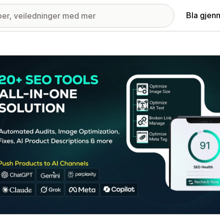
Bla gjen
ri med fremhevede bilder