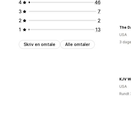
4
46
3
7
2
2
The D
1
13
USA
3 dage
Skriv en omtale
Alle omtaler
USA
Rundt 