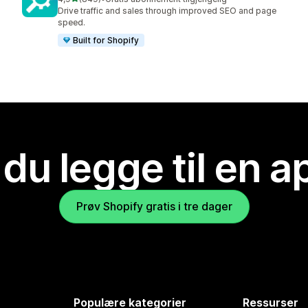
Totalt 849 omtaler
Drive traffic and sales through improved SEO and page
speed.
Built for Shopify
 du legge til en 
Prøv Shopify gratis i tre dager
Populære kategorier
Ressurser