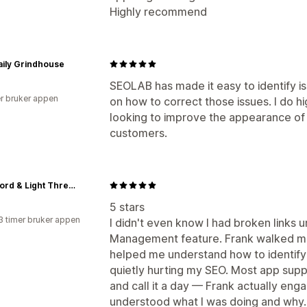
Testing
Highly recommend
aily Grindhouse
SEOLAB has made it easy to identify 
r bruker appen
on how to correct those issues. I do
looking to improve the appearance of 
customers.
KJV Word & Light Threads
5 stars
3 timer bruker appen
I didn't even know I had broken links u
Management feature. Frank walked m
helped me understand how to identify 
quietly hurting my SEO. Most app supp
and call it a day — Frank actually eng
understood what I was doing and why. 