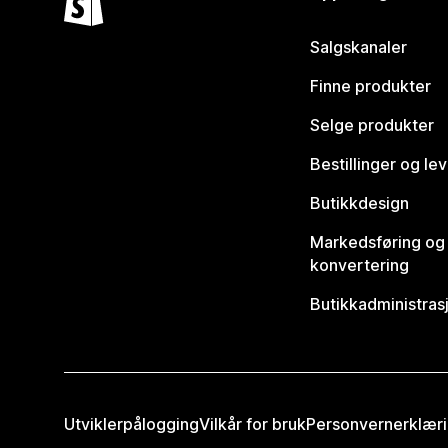
Salgskanaler
Finne produkter
Selge produkter
Bestillinger og le
Butikkdesign
Markedsføring og
konvertering
Butikkadministras
Utviklerpålogging
Vilkår for bruk
Personvernerklær