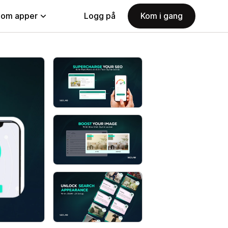
nom apper
Logg på
Kom i gang