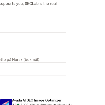
supports you, SEOLab is the real
tøtte på Norsk (bokmål).
Avada AI SEO Image Optimizer
av 5 stjerner
4,9
(4 329)
•
Gratis abonnement tilgjengelig