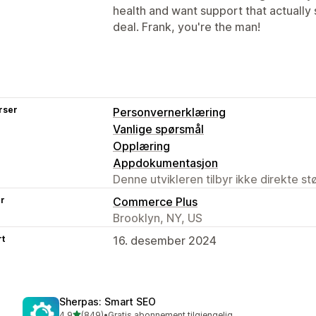
health and want support that actually 
deal. Frank, you're the man!
rser
Personvernerklæring
Vanlige spørsmål
Opplæring
Appdokumentasjon
Denne utvikleren tilbyr ikke direkte s
er
Commerce Plus
Brooklyn, NY, US
rt
16. desember 2024
Sherpas: Smart SEO
av 5 stjerner
4,9
(849)
•
Gratis abonnement tilgjengelig