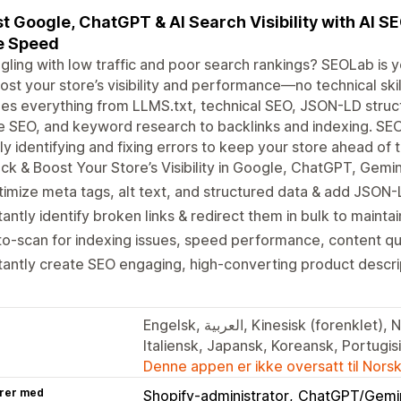
t Google, ChatGPT & AI Search Visibility with AI S
e Speed
gling with low traffic and poor search rankings? SEOLab is 
ost your store’s visibility and performance—no technical ski
es everything from LLMS.txt, technical SEO, JSON-LD struct
 SEO, and keyword research to backlinks and indexing. SE
ly identifying and fixing errors to keep your store ahead of 
ck & Boost Your Store’s Visibility in Google, ChatGPT, Gemi
imize meta tags, alt text, and structured data & add JSON
tantly identify broken links & redirect them in bulk to maintai
o-scan for indexing issues, speed performance, content qua
tantly create SEO engaging, high-converting product descri
Engelsk, العربية, Kinesisk (forenklet), Nederlandsk, Fransk, Tysk, עברית,
Italiensk, Japansk, Koreansk, Portugis
Denne appen er ikke oversatt til Nors
rer med
Shopify-administrator
ChatGPT/Gemin