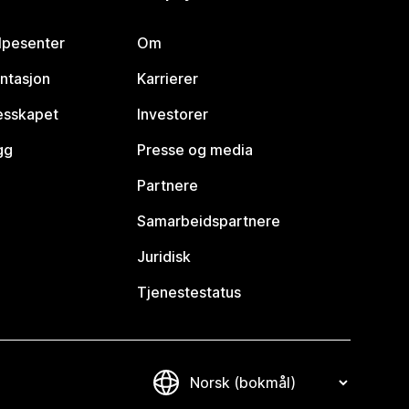
lpesenter
Om
ntasjon
Karrierer
lesskapet
Investorer
gg
Presse og media
Partnere
Samarbeidspartnere
Juridisk
Tjenestestatus