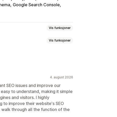
chema
Google Search Console
Vis funksjoner
Vis funksjoner
 av bilder
tivtekst
Sen innlasting
rimering
SEO
Alt. tekst
-sider
Sideindeksering
ots.txt
Masseredigering
optimalisering
4. august 2026
imalisering
ant SEO issues and improve our
 easy to understand, making it simple
ines and visitors. I highly
to improve their website's SEO
g
Innsikt og tips
Konkurrentanalyse
alk through all the function of the
Innholdsanalyse
Rangeringssporing