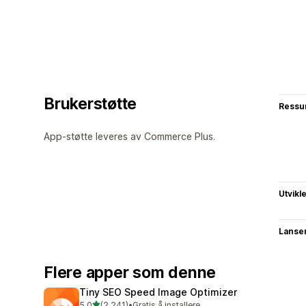
Brukerstøtte
Ressu
App-støtte leveres av Commerce Plus.
Utvikl
Lanse
Flere apper som denne
Tiny SEO Speed Image Optimizer
av 5 stjerner
5,0
(2 241)
•
Gratis å installere