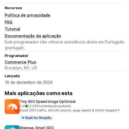
Recursos
Política de privacidade
FAQ
Tutorial
Documentação da aplicação
Este programador não oferece assistência direta em Português
(portugal).
Programador
Commerce Plus
Brooklyn, NY, US
Lançada
16 de dezembro de 2024
Mais aplicações como esta
Tiny SEO Speed Image Optimizer
de 5 estrelas
5,0
(2.245)
•
Instalação gratuita
2245 total de avaliações
Boost SEO traffic, AEO/AI search, page speed & minify images!↑
Built for Shopify
Sherpas: Smart SEO