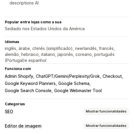
descriptions AI
Popular entre lojas como a sua
Sediado nos Estados Unidos da América
Idiomas
inglês, árabe, chinês (simplificado), neerlandês, francês,
alemão, hebraico, italiano, japonês, coreano, português
(Portugal)e espanhol
Funciona com
Admin Shopify
ChatGPT/Gemini/Perplexity/Grok
Checkout
Google Keyword Planners
Google Schema
Google Search Console
Google Webmaster Tool
Categorias
SEO
Mostrar funcionalidades
Ferramentas de SEO
Editor de imagem
Mostrar funcionalidades
Compressão de imagens
Redimensionamento de imagens