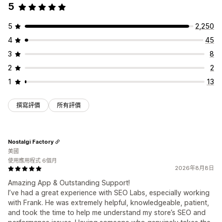
5
搜尋引擎最佳化 (SEO) 分數
稽核
報告
深入分析與秘訣
競爭者分析
關鍵字分析
速度分析
內容分析
排名追蹤
測試
5
2,250
4
45
3
8
2
2
1
13
撰寫評價
所有評價
Nostalgi Factory
美國
使用應用程式 6個月
2026年8月8日
Amazing App & Outstanding Support!
I’ve had a great experience with SEO Labs, especially working
with Frank. He was extremely helpful, knowledgeable, patient,
and took the time to help me understand my store’s SEO and