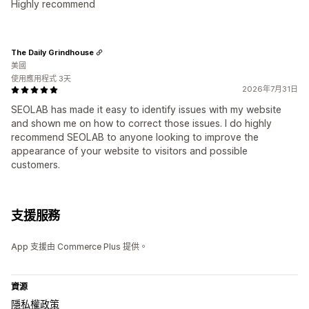
Highly recommend
The Daily Grindhouse
美國
使用應用程式 3天
2026年7月31日
SEOLAB has made it easy to identify issues with my website
and shown me on how to correct those issues. I do highly
recommend SEOLAB to anyone looking to improve the
appearance of your website to visitors and possible
customers.
支援服務
App 支援由 Commerce Plus 提供。
資源
隱私權政策