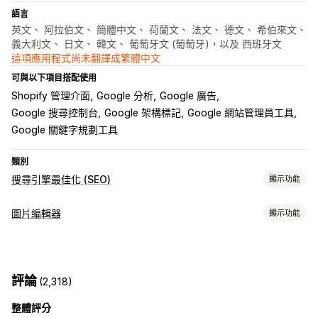
語言
英文、 阿拉伯文、 簡體中文、 荷蘭文、 法文、 德文、 希伯來文、
義大利文、 日文、 韓文、 葡萄牙文 (葡萄牙)，以及 西班牙文
這項應用程式尚未翻譯成繁體中文
可與以下項目搭配使用
Shopify 管理介面
Google 分析
Google 廣告
Google 搜尋控制台
Google 架構標記
Google 網站管理員工具
Google 關鍵字規劃工具
類別
搜尋引擎最佳化 (SEO)
顯示功能
搜尋引擎最佳化 (SEO) 工具
圖片編輯器
顯示功能
壓縮圖片
調整圖片尺寸
備份圖片
替代文字
延遲載入
故障連結
圖片最佳化
重新導向
404 頁面
網站索引
中繼標籤
JSON-LD
結構化資料
自動最佳化
壓縮圖片
SEO
替代文字
Robots.txt
大量編輯
本地搜尋引擎最佳化 (SEO)
網址最佳化
評論
(2,318)
圖片最佳化
速度最佳化
內容最佳化
中繼資料最佳化
大量編輯
整體評分
替代文字
壓縮
追蹤成效