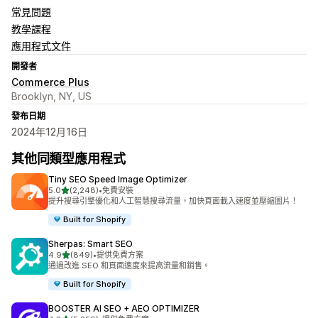
常見問題
教學課程
應用程式文件
開發者
Commerce Plus
Brooklyn, NY, US
發布日期
2024年12月16日
其他同類型應用程式
Tiny SEO Speed Image Optimizer
滿分 5 顆星
5.0
(2,248)
•
免費安裝
共有 2248 則評價
提升搜尋引擎優化和人工智慧搜尋流量，加快頁面載入速度並壓縮圖片！
Built for Shopify
Sherpas: Smart SEO
滿分 5 顆星
4.9
(849)
•
提供免費方案
共有 849 則評價
通過改進 SEO 和頁面速度來提高流量和銷售。
Built for Shopify
BOOSTER AI SEO + AEO OPTIMIZER