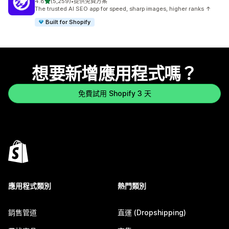
滿分 5 顆星
4.8
(5,259)
•
提供免費方案
共有 5259 則評價
The trusted AI SEO app for speed, sharp images, higher ranks ↑
Built for Shopify
想要新增應用程式嗎？
免費試用 Shopify 3 天
應用程式類別
熱門類別
銷售管道
直運 (Dropshipping)