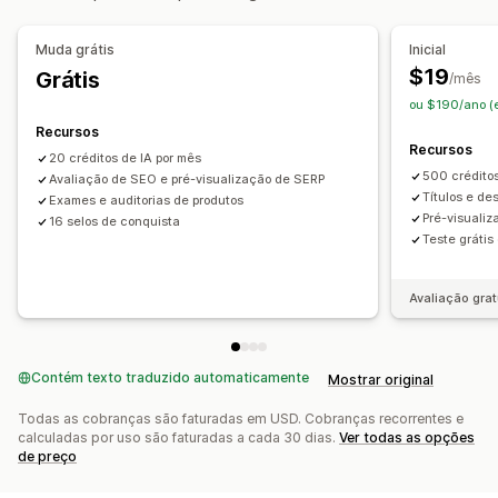
Monitoramento de desempenho
Muda grátis
Inicial
Pontuação de SEO
Auditorias
Relatórios
Análises
$19
Grátis
/mês
Análise de conteúdo
ou $190/ano (
Recursos
Recursos
20 créditos de IA por mês
500 créditos
Avaliação de SEO e pré-visualização de SERP
Títulos e d
Exames e auditorias de produtos
Pré-visuali
16 selos de conquista
Teste grátis
Avaliação grat
Contém texto traduzido automaticamente
Mostrar original
Todas as cobranças são faturadas em USD. Cobranças recorrentes e
calculadas por uso são faturadas a cada 30 dias.
Ver todas as opções
de preço