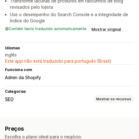
Transforme lacunas de produtos em rascunhos de blog
revisados pelo lojista
Use o desempenho do Search Console e a integridade de
índice do Google
Contém texto traduzido automaticamente
Mostrar original
Idiomas
inglês
Este app não está traduzido para português (Brasil)
Funciona com
Admin da Shopify
Categorias
SEO
Mostrar os recursos
Ferramentas de SEO
Texto alternativo
Metatags
JSON-LD
Edição em massa
Preços
Geração por IA
Otimização de conteúdo
Escolha o plano ideal para o negócio.
Otimização de metadados