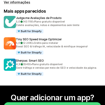
Ver informações
Mais apps parecidos
Judge.me Avaliações de Produto
de 5 estrelas
5,0
(43.119)
•
Plano gratuito disponível
43119 avaliações ao todo
Colete avaliações, notas e depoimentos sem limite
Built for Shopify
Tiny SEO Speed Image Optimizer
de 5 estrelas
5,0
(2.248)
•
Grátis para instalar
2248 avaliações ao todo
Boost SEO & tráfego IA, velocidade & minifique imagens!
Built for Shopify
Sherpas: Smart SEO
de 5 estrelas
4,9
(849)
•
Plano gratuito disponível
849 avaliações ao todo
Gere tráfego e vendas por meio de SEO e velocidade da página.
Built for Shopify
Quer adicionar um app?