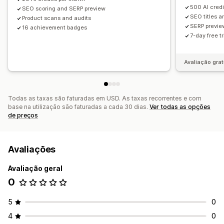
500 AI credi
SEO scoring and SERP preview
SEO titles a
Product scans and audits
SERP previe
16 achievement badges
7-day free tr
Avaliação grat
Todas as taxas são faturadas em USD. As taxas recorrentes e com
base na utilização são faturadas a cada 30 dias.
Ver todas as opções
de preços
Avaliações
Avaliação geral
0
5
0
4
0