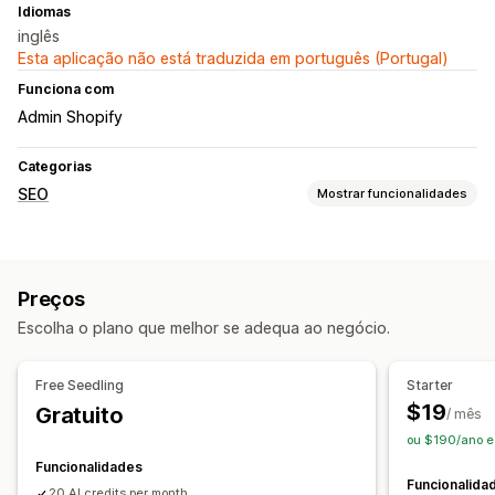
Idiomas
inglês
Esta aplicação não está traduzida em português (Portugal)
Funciona com
Admin Shopify
Categorias
SEO
Mostrar funcionalidades
Ferramentas de SEO
Texto alternativo
Meta tags
JSON-LD
Edição em lote
Preços
Geração por IA
Otimização de conteúdo
Escolha o plano que melhor se adequa ao negócio.
Otimização de metadados
Monitorização do desempenho
Free Seedling
Starter
Pontuação SEO
Auditorias
Relatórios
Análise de dados
$19
Gratuito
/ mês
Análise de conteúdo
ou $190/ano e
Funcionalidades
Funcionalida
20 AI credits per month