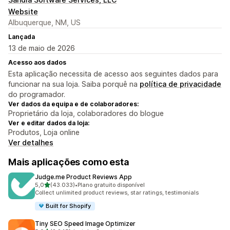
Website
Albuquerque, NM, US
Lançada
13 de maio de 2026
Acesso aos dados
Esta aplicação necessita de acesso aos seguintes dados para
funcionar na sua loja. Saiba porquê na
política de privacidade
do programador.
Ver dados da equipa e de colaboradores:
Proprietário da loja, colaboradores do blogue
Ver e editar dados da loja:
Produtos, Loja online
Ver detalhes
Mais aplicações como esta
Judge.me Product Reviews App
de 5 estrelas
5,0
(43.033)
•
Plano gratuito disponível
43033 total de avaliações
Collect unlimited product reviews, star ratings, testimonials
Built for Shopify
Tiny SEO Speed Image Optimizer