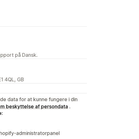
upport på Dansk.
E1 4QL, GB
e data for at kunne fungere i din
 om beskyttelse af persondata
.
e:
hopify-administratorpanel