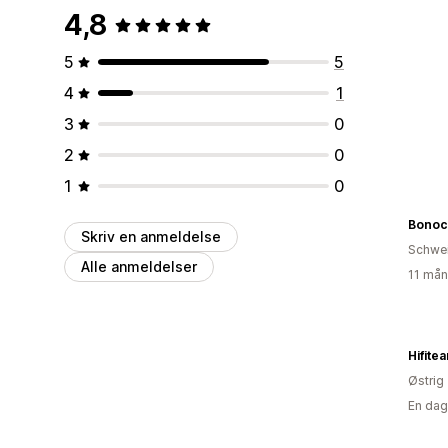
4,8
5
5
4
1
3
0
2
0
1
0
Bonoc
Skriv en anmeldelse
Schwe
Alle anmeldelser
11 mån
Hifite
Østrig
En dag