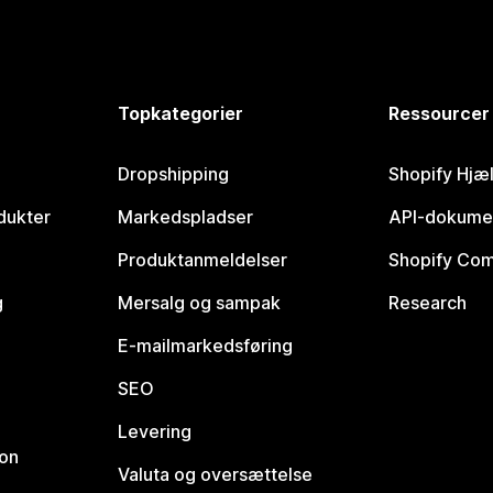
Topkategorier
Ressourcer
Dropshipping
Shopify Hjæ
dukter
Markedspladser
API-dokume
Produktanmeldelser
Shopify Co
g
Mersalg og sampak
Research
E-mailmarkedsføring
SEO
Levering
ion
Valuta og oversættelse