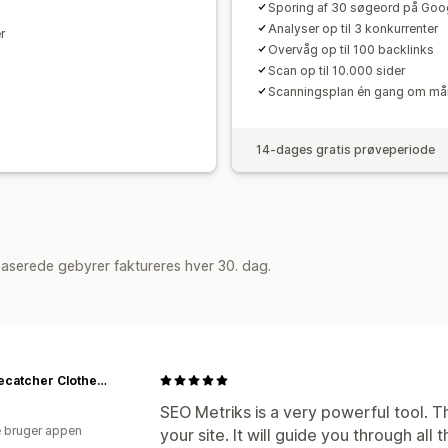
Sporing af 30 søgeord på Goo
Analyse af link
Analyse af indhold
Sp
Analyser op til 3 konkurrenter
r
Konverteringssporing
Websitetrafik
Overvåg op til 100 backlinks
Scan op til 10.000 sider
Scanningsplan én gang om m
14-dages gratis prøveperiode
aserede gebyrer faktureres hver 30. dag.
Breezecatcher Clothesline Store
SEO Metriks is a very powerful tool. Th
 bruger appen
your site. It will guide you through all