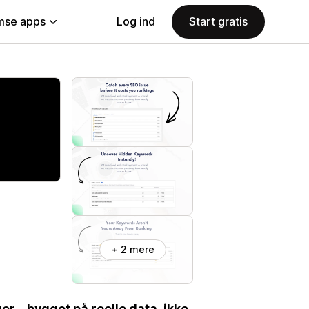
se apps
Log ind
Start gratis
+ 2 mere
er – bygget på reelle data, ikke