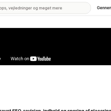
Gennem
ri med udvalgte billeder
revet SEO-revision, indhold og sporing af placering