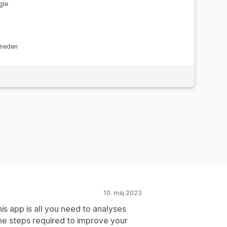
gle
oring
Rangeringssporing
Test
åneden
10. maj 2023
is app is all you need to analyses
 the steps required to improve your