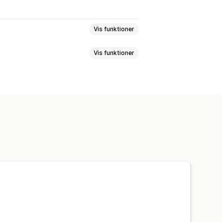
Vis funktioner
Vis funktioner
entering
Sidevisninger
Dubleret indhold
Brudte links
Brødkrummer
Websiteoversigter
sføringstildeling
ROAS
 kodestykker
JSON-LD
Skemaer
ing med kunstig intelligens
obil
Optimering af webadresser
indhold
Optimering af metadata
e kontrolpaneler
Benchmarking
istorisk analyse
ner
Indblik og tips
Analyser
geord
Analyse af hastighed