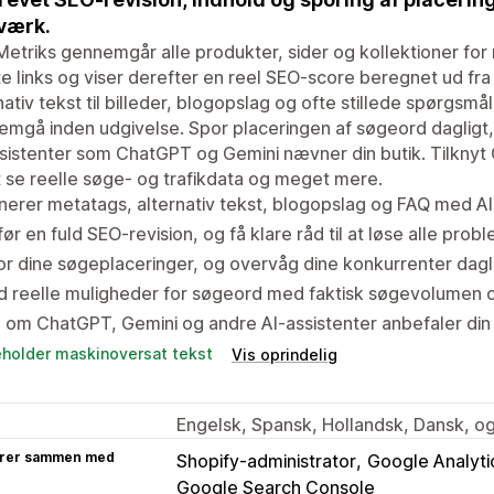
værk.
etriks gennemgår alle produkter, sider og kollektioner for
e links og viser derefter en reel SEO-score beregnet ud fra
nativ tekst til billeder, blogopslag og ofte stillede spørgsm
mgå inden udgivelse. Spor placeringen af søgeord dagligt,
sistenter som ChatGPT og Gemini nævner din butik. Tilknyt
t se reelle søge- og trafikdata og meget mere.
erer metatags, alternativ tekst, blogopslag og FAQ med A
ør en fuld SEO-revision, og få klare råd til at løse alle prob
r dine søgeplaceringer, og overvåg dine konkurrenter dagl
nd reelle muligheder for søgeord med faktisk søgevolumen
 om ChatGPT, Gemini og andre AI-assistenter anbefaler din 
eholder maskinoversat tekst
Vis oprindelig
Engelsk, Spansk, Hollandsk, Dansk, og
rer sammen med
Shopify-administrator
Google Analyti
Google Search Console