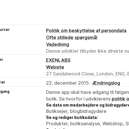
urcer
Politik om beskyttelse af persondata
Ofte stillede spørgsmål
Vejledning
Denne udvikler tilbyder ikke direkte s
er
EXENLABS
Website
27 Sandalwood Close, London, ENG, 
ret
22. december 2015 ·
Ændringslog
dgang
Denne app skal have adgang til følgend
butik. Se hvorfor i udviklerens
politik
Se data om medarbejdere og bidragyder
Butiksejer, blogbidragydere
Se og rediger butiksdata:
Produkter, butiksanalyse, Webshop, S