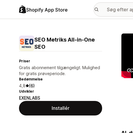
Shopify App Store
Galle
SEO Metriks All‑in‑One
SEO
Priser
Gratis abonnement tilgængeligt. Mulighed
for gratis prøveperiode.
Bedømmelse
4,8
(6)
Udvikler
EXENLABS
Installér
AI-d