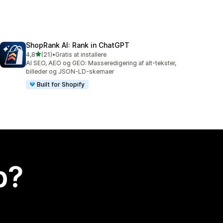
ShopRank AI: Rank in ChatGPT
ud af 5 stjerner
4,8
(21)
•
Gratis at installere
21 anmeldelser i alt
AI SEO, AEO og GEO: Masseredigering af alt-tekster,
billeder og JSON-LD-skemaer
Built for Shopify
p?