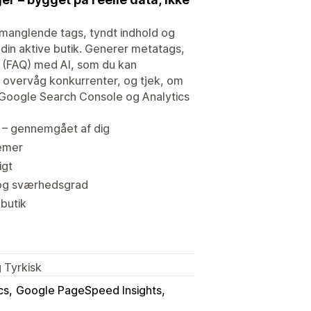
 manglende tags, tyndt indhold og
 din aktive butik. Generer metatags,
ål (FAQ) med AI, som du kan
 overvåg konkurrenter, og tjek, om
 Google Search Console og Analytics
I – gennemgået af dig
lemer
igt
 og sværhedsgrad
butik
 Tyrkisk
cs
Google PageSpeed Insights