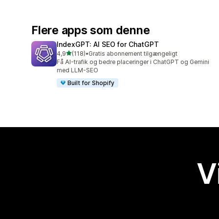
Flere apps som denne
IndexGPT: AI SEO for ChatGPT
ud af 5 stjerner
4,9
(118)
•
Gratis abonnement tilgængeligt
118 anmeldelser i alt
Få AI-trafik og bedre placeringer i ChatGPT og Gemini
med LLM-SEO
Built for Shopify
V