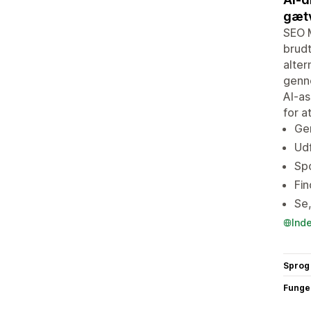
gæt
SEO M
brudt
alter
genne
AI-as
for a
Gen
Udf
Spo
Fi
Se,
Ind
Sprog
Funge