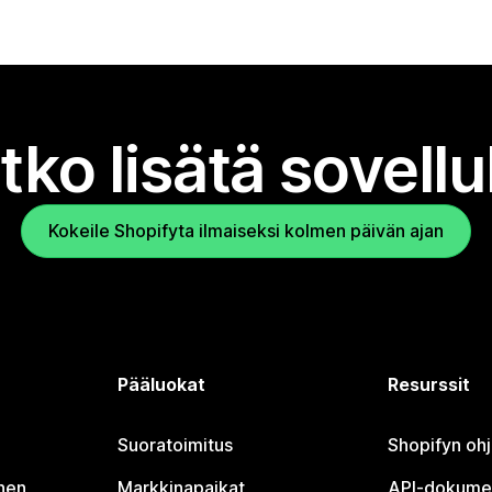
tko lisätä sovell
Kokeile Shopifyta ilmaiseksi kolmen päivän ajan
Pääluokat
Resurssit
Suoratoimitus
Shopifyn oh
nen
Markkinapaikat
API-dokume