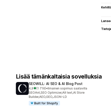
Kehitt
Lanse
Tietoj
Lisää tämänkaltaisia sovelluksia
SEOWILL: AI SEO & AI Blog Post
/ 5 tähteä
4,9
(1 716)
•
Ilmainen sopimus saatavilla
1716 arvostelua yhteensä
SEOAnt,SEO Optimizer,Alt text,AI Store
Builder,AEO,GEO,JSON-LD
Built for Shopify