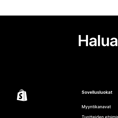
Halua
Sovellusluokat
Myyntikanavat
Tuotteiden etsimi