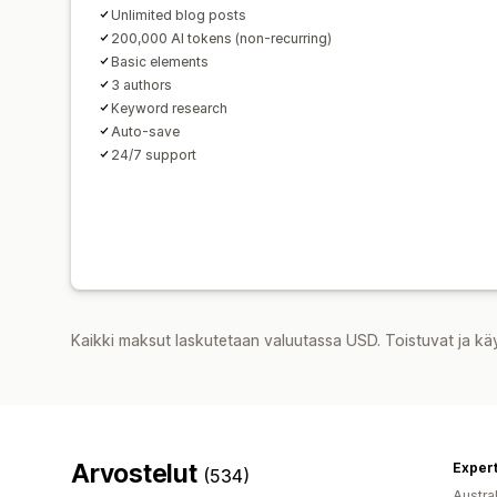
Unlimited blog posts
200,000 AI tokens (non-recurring)
Basic elements
3 authors
Keyword research
Auto-save
24/7 support
Kaikki maksut laskutetaan valuutassa USD. Toistuvat ja kä
Arvostelut
Exper
(534)
Austral