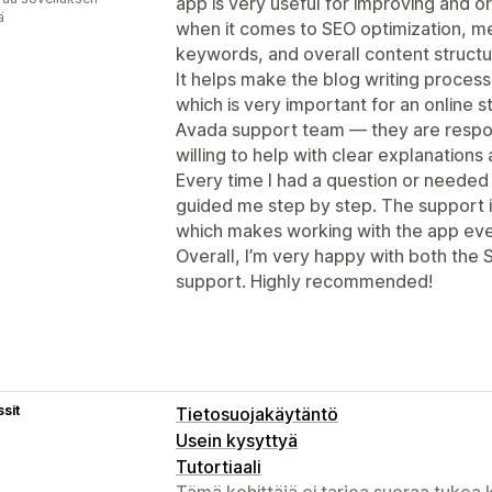
app is very useful for improving and o
ä
when it comes to SEO optimization, met
keywords, and overall content structu
It helps make the blog writing proces
which is very important for an online st
Avada support team — they are respon
willing to help with clear explanations 
Every time I had a question or needed
guided me step by step. The support is 
which makes working with the app eve
Overall, I’m very happy with both the
support. Highly recommended!
sit
Tietosuojakäytäntö
Usein kysyttyä
Tutortiaali
Tämä kehittäjä ei tarjoa suoraa tukea k