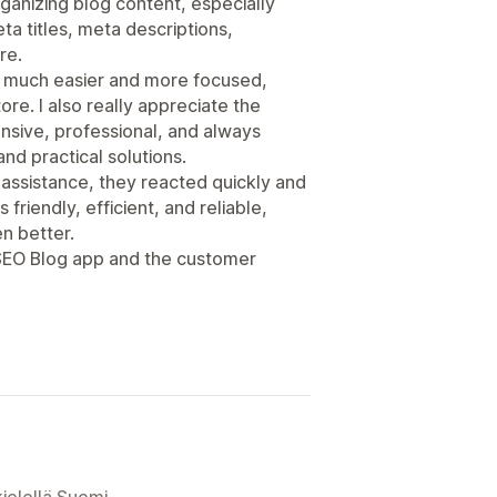
rganizing blog content, especially
a titles, meta descriptions,
re.
s much easier and more focused,
ore. I also really appreciate the
sive, professional, and always
and practical solutions.
 assistance, they reacted quickly and
friendly, efficient, and reliable,
n better.
 SEO Blog app and the customer
ielellä Suomi.