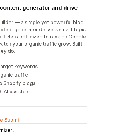
I content generator and drive
uilder — a simple yet powerful blog
content generator delivers smart topic
article is optimized to rank on Google
tch your organic traffic grow. Built
hey do.
 target keywords
anic traffic
o Shopify blogs
h AI assistant
lle Suomi
mizer