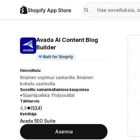
Shopify App Store
Esitt
Avada AI Content Blog
Builder
Built for Shopify
Hinnoittelu
Ilmainen sopimus saatavilla. Ilmainen
kokeilu saatavilla.
Suosittu samankaltaisissa kaupoissa
Sijaintipaikka Yhdysvallat
Tähtiarvio
4,9
(534)
Kehittäjä
Avada SEO Suite
Asenna