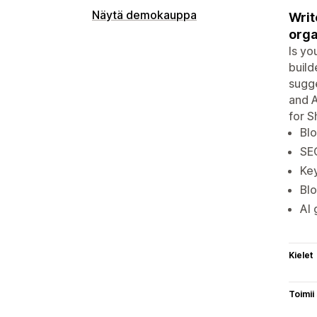
Näytä demokauppa
Writ
orga
Is yo
build
sugge
and A
for S
Blo
SEO
Key
Bl
AI 
Kielet
Toimii