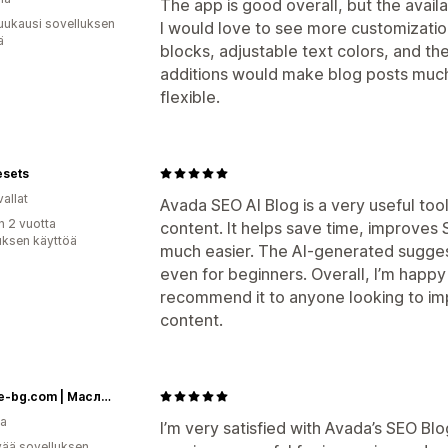
The app is good overall, but the availa
uukausi sovelluksen
I would love to see more customizatio
ä
blocks, adjustable text colors, and the
additions would make blog posts much
flexible.
esets
allat
Avada SEO AI Blog is a very useful too
n 2 vuotta
content. It helps save time, improves
uksen käyttöä
much easier. The AI-generated suggest
even for beginners. Overall, I’m happy
recommend it to anyone looking to im
content.
Botalife-bg.com | Масло от черен кимион | Терапевтични масла I Висок клас сертифицирани етерични и растителни масла
ia
I’m very satisfied with Avada’s SEO Bl
vää sovelluksen