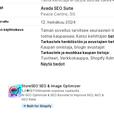
äjä
Avada SEO Suite
Peace Centre, SG
erattu
12. heinäkuu 2024
en käyttöoikeus
Tämän sovellus tarvitsee seuraavien ti
toimia kaupassasi. Katso kehittäjän
tie
Tarkastele henkilöstön ja avustajien tiet
Kaupan omistaja, blogin avustajat
Tarkastele ja muokkaa kaupan tietoja:
Tuotteet, Verkkokauppa, Shopify Adm
Näytä tiedot
StoreSEO SEO & Image Optimizer
/ 5 tähteä
5,0
(671)
•
Ilmainen sopimus saatavilla
671 arvostelua yhteensä
AI SEO Optimizer & SEO Booster to Improve SEO, AEO &
GEO Rank
Built for Shopify