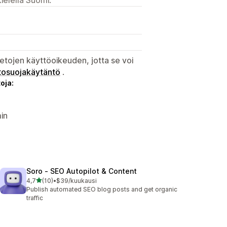
etojen käyttöoikeuden, jotta se voi
tosuojakäytäntö
.
oja:
in
Soro ‑ SEO Autopilot & Content
/ 5 tähteä
4,7
(10)
•
$39/kuukausi
10 arvostelua yhteensä
Publish automated SEO blog posts and get organic
traffic