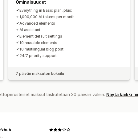
Ominaisuudet
Everything in Basic plan, plus:
1,000,000 AI tokens per month
Advanced elements
AI assistant
Element default settings
10 reusable elements
10 multilingual blog post
24/7 priority support
7 päivän maksuton kokeilu
yttöperusteiset maksut laskutetaan 30 päivän välein.
Näytä kaikki h
tfxhub
ia