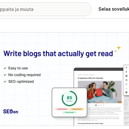
Selaa sovellu
elykuvagalleria