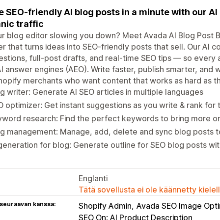
e SEO-friendly AI blog posts in a minute with our A
nic traffic
ur blog editor slowing you down? Meet Avada AI Blog Post B
er that turns ideas into SEO-friendly posts that sell. Our AI 
stions, full-post drafts, and real-time SEO tips — so every 
I answer engines (AEO). Write faster, publish smarter, and wa
hopify merchants who want content that works as hard as t
g writer: Generate AI SEO articles in multiple languages
 optimizer: Get instant suggestions as you write & rank for
word research: Find the perfect keywords to bring more org
og management: Manage, add, delete and sync blog posts t
generation for blog: Generate outline for SEO blog posts wit
Englanti
Tätä sovellusta ei ole käännetty kiele
 seuraavan kanssa:
Shopify Admin
Avada SEO Image Opti
SEO On: AI Product Description