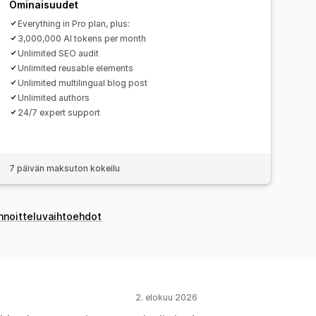
Ominaisuudet
Everything in Pro plan, plus:
3,000,000 AI tokens per month
Unlimited SEO audit
Unlimited reusable elements
Unlimited multilingual blog post
Unlimited authors
24/7 expert support
7 päivän maksuton kokeilu
innoitteluvaihtoehdot
2. elokuu 2026