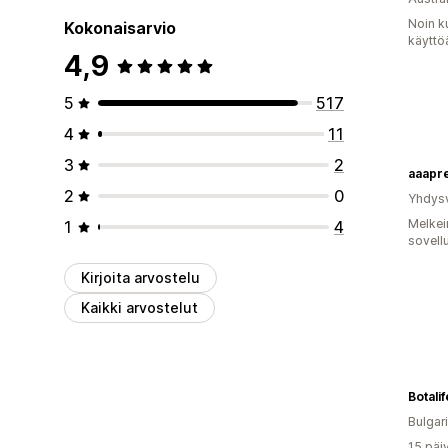
Noin k
Kokonaisarvio
käyttö
4,9
5
517
4
11
3
2
aaapr
2
0
Yhdysv
Melkei
1
4
sovell
Kirjoita arvostelu
Kaikki arvostelut
Bulgar
15 päi