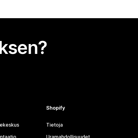
uksen?
Shopify
jekeskus
Tietoja
ntaatio
Uramahdollisuudet