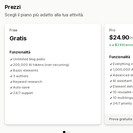
Traduzione
Prodotti incorporati
Immagini
Prezzi
Duplica contenuto
Caricamento differito
Link danneggiati
Video incorporati
Commenti
Indice
Scegli il piano più adatto alla tua attività.
Reindirizzamenti
Navigazione tracciabile
Programmazione automatica
Indicizzazione pagine
Meta tag
Schemas
SEO
Free
Pro
Generazione basata sull’IA
SEO locale
Ottimizzazione delle parole chiave
Meta tag
Rich snippet
$24.90
Gratis
/
Adattivo per dispositivi mobili
Ottimizzazione URL
Tag alternativi
Analisi SEO
Permalink
o a $249/anno 
Ottimizzazione contenuti
Ottimizzazione metadati
Collegamento interno
Ottimizzazione degli URL
Funzionalità
Funzionalità
Monitoraggio delle performance
Strumento di valutazione
Mappa del sito XML
Unlimited blog posts
Everything i
Punteggio SEO
200,000 AI tokens (non-recurring)
Verifiche
Insight e suggerimenti
Opzioni di visualizzazione
1,000,000 A
Basic elements
Analisi delle parole chiave
Analisi dei link
Advanced e
3 authors
Post correlati
Branding personalizzato
AI assistant
Keyword research
Element defa
Auto-save
10 reusable
24/7 support
10 multilingu
24/7 priority
Prova gratuita 