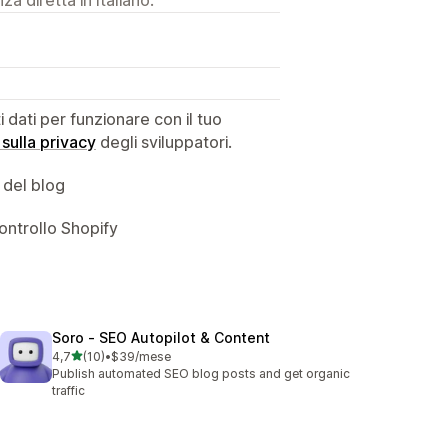
dati per funzionare con il tuo
 sulla privacy
degli sviluppatori.
 del blog
ontrollo Shopify
Soro ‑ SEO Autopilot & Content
stelle su 5
4,7
(10)
•
$39/mese
10 recensioni totali
Publish automated SEO blog posts and get organic
traffic