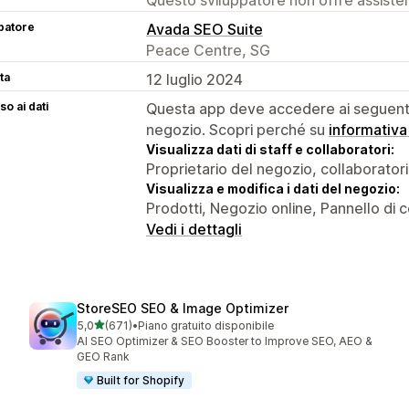
patore
Avada SEO Suite
Peace Centre, SG
ta
12 luglio 2024
o ai dati
Questa app deve accedere ai seguenti 
negozio. Scopri perché su
informativa
Visualizza dati di staff e collaboratori:
Proprietario del negozio, collaboratori
Visualizza e modifica i dati del negozio:
Prodotti, Negozio online, Pannello di c
Vedi i dettagli
StoreSEO SEO & Image Optimizer
stelle su 5
5,0
(671)
•
Piano gratuito disponibile
671 recensioni totali
AI SEO Optimizer & SEO Booster to Improve SEO, AEO &
GEO Rank
Built for Shopify