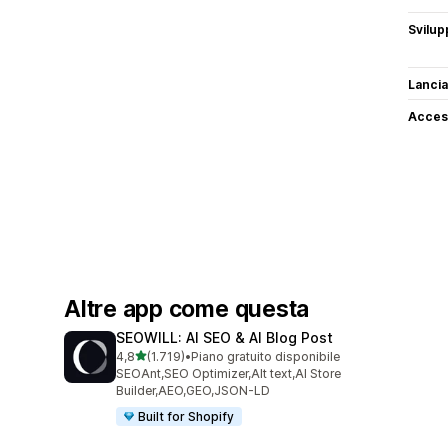
Svilup
Lancia
Access
Altre app come questa
SEOWILL: AI SEO & AI Blog Post
stelle su 5
4,8
(1.719)
•
Piano gratuito disponibile
1719 recensioni totali
SEOAnt,SEO Optimizer,Alt text,AI Store
Builder,AEO,GEO,JSON-LD
Built for Shopify