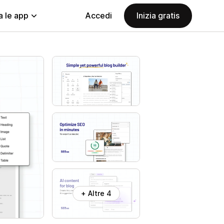
a le app
Accedi
Inizia gratis
+ Altre 4