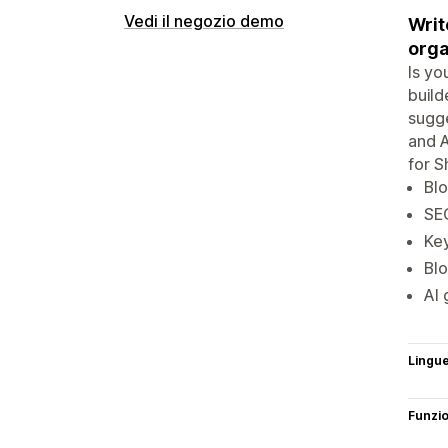
Vedi il negozio demo
Writ
orga
Is yo
build
sugge
and A
for S
Blo
SEO
Key
Bl
AI 
Lingu
Funzi