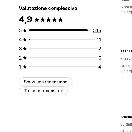
Circa u
Valutazione complessiva
dell’ap
4,9
5
515
4
11
3
2
aaapr
2
0
Stati Un
Quasi 2
1
4
dell’ap
Scrivi una recensione
Tutte le recensioni
Bulgar
15 gior