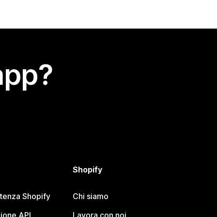
app?
Shopify
stenza Shopify
Chi siamo
ione API
Lavora con noi