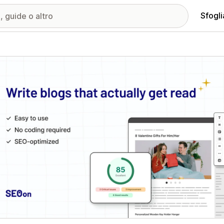
Sfogli
ria immagini in evidenza