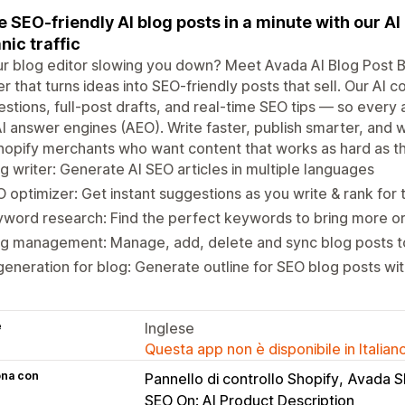
e SEO-friendly AI blog posts in a minute with our A
nic traffic
ur blog editor slowing you down? Meet Avada AI Blog Post B
er that turns ideas into SEO-friendly posts that sell. Our AI 
stions, full-post drafts, and real-time SEO tips — so every 
I answer engines (AEO). Write faster, publish smarter, and wa
hopify merchants who want content that works as hard as t
g writer: Generate AI SEO articles in multiple languages
 optimizer: Get instant suggestions as you write & rank for
word research: Find the perfect keywords to bring more org
og management: Manage, add, delete and sync blog posts t
generation for blog: Generate outline for SEO blog posts wit
e
Inglese
Questa app non è disponibile in Italian
ona con
Pannello di controllo Shopify
Avada S
SEO On: AI Product Description