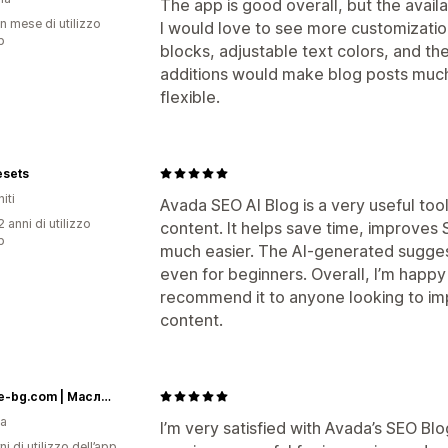
The app is good overall, but the availa
n mese di utilizzo
I would love to see more customizatio
p
blocks, adjustable text colors, and the
additions would make blog posts much
flexible.
esets
iti
Avada SEO AI Blog is a very useful too
 anni di utilizzo
content. It helps save time, improves
p
much easier. The AI-generated suggest
even for beginners. Overall, I’m happy
recommend it to anyone looking to im
content.
Botalife-bg.com | Масло от черен кимион | Терапевтични масла I Висок клас сертифицирани етерични и растителни масла
ia
I’m very satisfied with Avada’s SEO Bl
ni di utilizzo dell’app