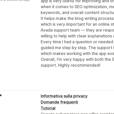
app is very useful for improving and o
when it comes to SEO optimization, met
keywords, and overall content structu
It helps make the blog writing proces
which is very important for an online st
Avada support team — they are respon
willing to help with clear explanations 
Every time I had a question or needed
guided me step by step. The support is 
which makes working with the app eve
Overall, I’m very happy with both the
support. Highly recommended!
se
Informativa sulla privacy
Domande frequenti
Tutorial
Questo sviluppatore non offre assistenz