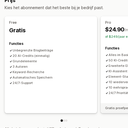
Prijs
Lazy loading
Doodlopende links
Omleidingen
Inhoudsopgave
Automatische planning
Kies het abonnement dat het beste bij je bedrijf past.
Broodkruimels
Pagina-indexering
Metatags
Schema's
SEO
AI-generatie
Lokale SEO
Mobiel responsief
Trefwoordoptimalisatie
Metatags
Rich snippets
Alt-tags
Free
Pro
URL-optimalisatie
Contentoptimalisatie
SEO-analyse
Permalinks
Interne links
URL-optimalisatie
$24.90
Gratis
/
Optimalisatie van metagegevens
Scoretool
XML-sitemap
of $249/jaar 
Prestaties bijhouden
Functies
Weergaveopties
Functies
SEO-score
Audits
Inzichten en tips
Trefwoordanalyse
Unbegrenzte Blogbeiträge
Gerelateerde posts
Aangepaste branding
Alles im Basi
Linkanalyse
20 AI-Credits (einmalig)
50 KI-Credit
Grundelemente
Erweiterte 
3 Autoren
KI-Assistent
Keyword-Recherche
Element-Sta
Automatisches Speichern
10 wiederve
24/7-Support
10 mehrspra
24/7 Prioritä
Gratis proefp