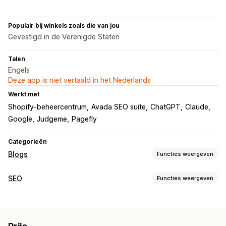
Populair bij winkels zoals die van jou
Gevestigd in de Verenigde Staten
Talen
Engels
Deze app is niet vertaald in het Nederlands
Werkt met
Shopify-beheercentrum
Avada SEO suite
ChatGPT
Claude
Google
Judgeme
Pagefly
Categorieën
Blogs
Functies weergeven
Contentontwikkeling
SEO
Functies weergeven
Drag-and-drop-editor
AI-generatie
Biografie auteur
SEO-tools
Importeren en exporteren
Vertaling
Ingesloten producten
Beeldcompressie
Alt-tekst
Content dupliceren
Afbeeldingen
Ingesloten video's
Opmerkingen