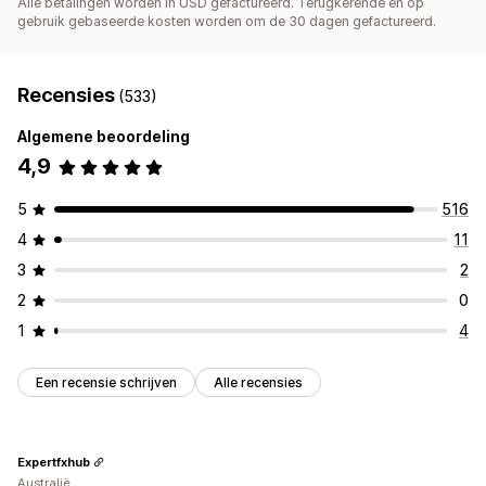
Alle betalingen worden in USD gefactureerd. Terugkerende en op
gebruik gebaseerde kosten worden om de 30 dagen gefactureerd.
Recensies
(533)
Algemene beoordeling
4,9
5
516
4
11
3
2
2
0
1
4
Een recensie schrijven
Alle recensies
Expertfxhub
Australië