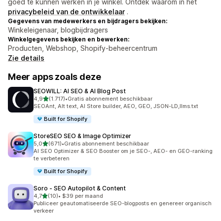
goed te kunnen werken in je winkel. Ontdek waarom in het
privacybeleid van de ontwikkelaar
.
Gegevens van medewerkers en bijdragers bekijken:
Winkeleigenaar, blogbijdragers
Winkelgegevens bekijken en bewerken:
Producten, Webshop, Shopify-beheercentrum
Zie details
Meer apps zoals deze
SEOWILL: AI SEO & AI Blog Post
van 5 sterren
4,9
(1.717)
•
Gratis abonnement beschikbaar
1717 recensies in totaal
SEOAnt, Alt text, AI Store builder, AEO, GEO, JSON-LD,llms.txt
Built for Shopify
StoreSEO SEO & Image Optimizer
van 5 sterren
5,0
(671)
•
Gratis abonnement beschikbaar
671 recensies in totaal
AI SEO Optimizer & SEO Booster om je SEO-, AEO- en GEO-ranking
te verbeteren
Built for Shopify
Soro ‑ SEO Autopilot & Content
van 5 sterren
4,7
(10)
•
$39 per maand
10 recensies in totaal
Publiceer geautomatiseerde SEO-blogposts en genereer organisch
verkeer