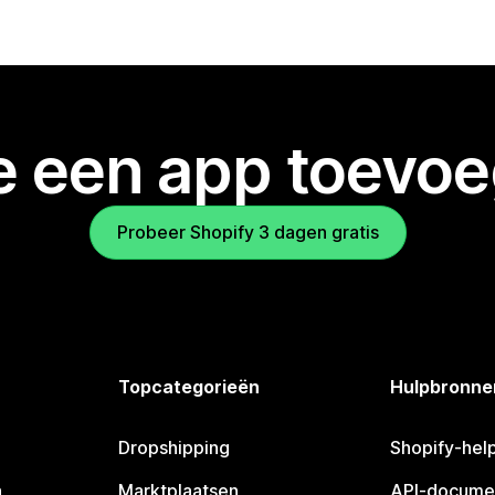
je een app toevo
Probeer Shopify 3 dagen gratis
Topcategorieën
Hulpbronne
Dropshipping
Shopify-hel
n
Marktplaatsen
API-docume