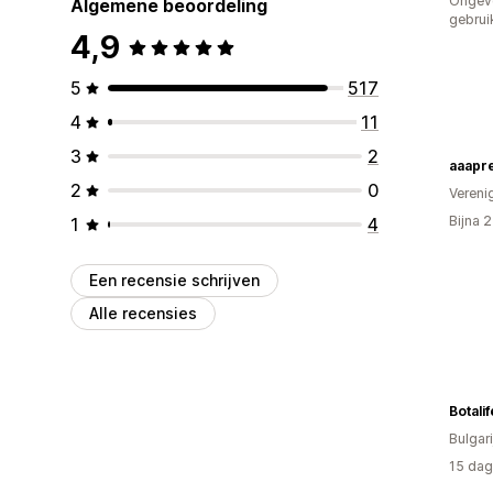
Ongev
Algemene beoordeling
gebrui
4,9
5
517
4
11
3
2
aaapr
2
0
Vereni
Bijna 
1
4
Een recensie schrijven
Alle recensies
Bulgari
15 dag