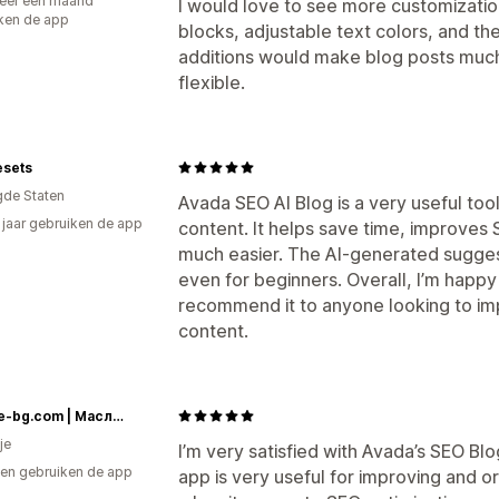
eer een maand
I would love to see more customizatio
ken de app
blocks, adjustable text colors, and the
additions would make blog posts much
flexible.
esets
gde Staten
Avada SEO AI Blog is a very useful too
2 jaar gebruiken de app
content. It helps save time, improves
much easier. The AI-generated suggest
even for beginners. Overall, I’m happy
recommend it to anyone looking to im
content.
Botalife-bg.com | Масло от черен кимион | Терапевтични масла I Висок клас сертифицирани етерични и растителни масла
je
I’m very satisfied with Avada’s SEO Bl
en gebruiken de app
app is very useful for improving and o