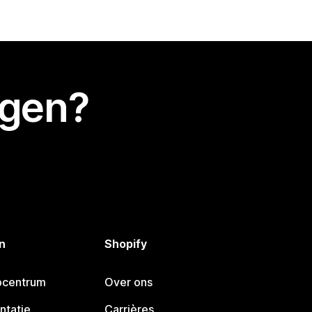
egen?
n
Shopify
pcentrum
Over ons
ntatie
Carrières