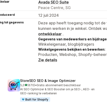
kelaar
Avada SEO Suite
Peace Centre, SG
roduceerd
12 juli 2024
ng tot gegevens
Deze app heeft toegang nodig tot d
kunnen werken in je winkel. Ontdek w
ontwikkelaar
.
Gegevens van medewerkers en bijdrager
Winkeleigenaar, blogbijdragers
Winkelgegevens bekijken en bewerken:
Producten, Webshop, Shopify-behee
Zie details
StoreSEO SEO & Image Optimizer
van 5 sterren
5,0
(670)
•
Gratis abonnement beschikbaar
670 recensies in totaal
AI SEO Optimizer & SEO Booster om je SEO-, AEO- en
GEO-ranking te verbeteren
Built for Shopify