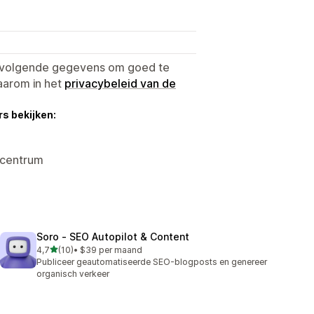
e volgende gegevens om goed te
aarom in het
privacybeleid van de
s bekijken:
rcentrum
Soro ‑ SEO Autopilot & Content
van 5 sterren
4,7
(10)
•
$39 per maand
10 recensies in totaal
Publiceer geautomatiseerde SEO-blogposts en genereer
organisch verkeer