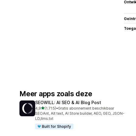
Ontwik
Geïnt
Toega
Meer apps zoals deze
SEOWILL: AI SEO & AI Blog Post
van 5 sterren
4,9
(1.715)
•
Gratis abonnement beschikbaar
1715 recensies in totaal
SEOAnt, Alt text, AI Store builder, AEO, GEO, JSON-
LD,llms.txt
Built for Shopify