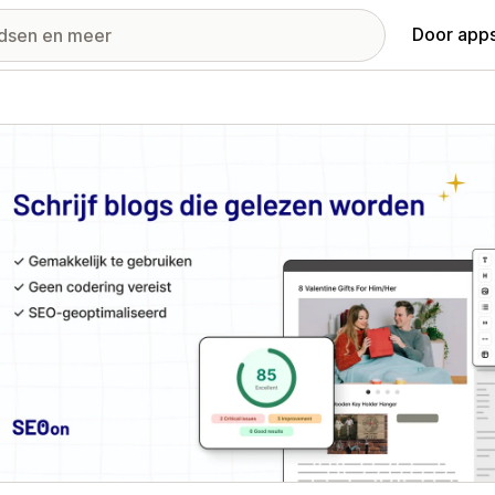
Door apps
ij met uitgelichte afbeeldingen