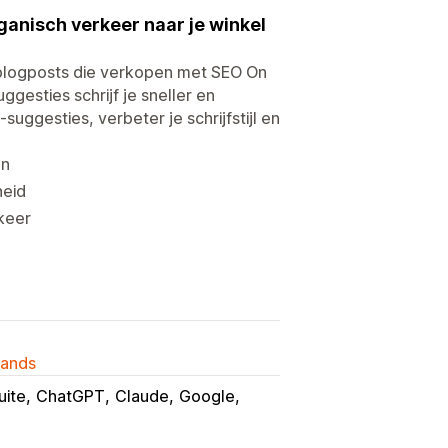
anisch verkeer naar je winkel
 blogposts die verkopen met SEO On
gesties schrijf je sneller en
uggesties, verbeter je schrijfstijl en
en
heid
keer
lands
uite
ChatGPT
Claude
Google