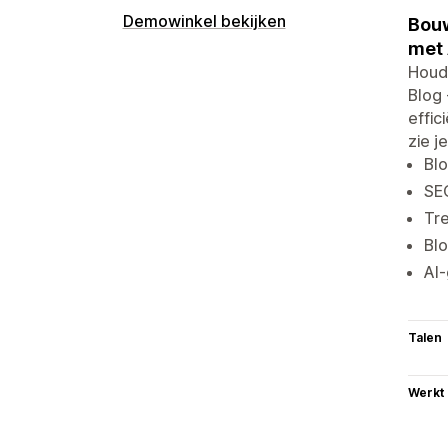
Demowinkel bekijken
Bouw
met
Houdt
Blog 
effic
zie j
Blo
SEO
Tr
Bl
AI-
Talen
Werkt