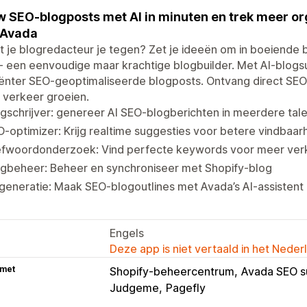
 SEO-blogposts met AI in minuten en trek meer org
 Avada
 je blogredacteur je tegen? Zet je ideeën om in boeiende
- een eenvoudige maar krachtige blogbuilder. Met AI-blogsug
iënter SEO-geoptimaliseerde blogposts. Ontvang direct SEO-s
e verkeer groeien.
gschrijver: genereer AI SEO-blogberichten in meerdere tal
-optimizer: Krijg realtime suggesties voor betere vindbaar
efwoordonderzoek: Vind perfecte keywords voor meer ver
ogbeheer: Beheer en synchroniseer met Shopify-blog
generatie: Maak SEO-blogoutlines met Avada’s AI-assistent
Engels
Deze app is niet vertaald in het Neder
 met
Shopify-beheercentrum
Avada SEO s
Judgeme
Pagefly