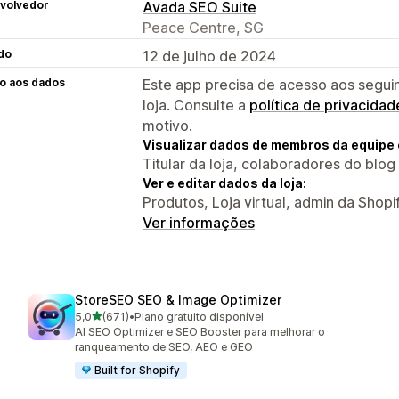
volvedor
Avada SEO Suite
Peace Centre, SG
do
12 de julho de 2024
o aos dados
Este app precisa de acesso aos segui
loja. Consulte a
política de privacidad
motivo.
Visualizar dados de membros da equipe 
Titular da loja, colaboradores do blog
Ver e editar dados da loja:
Produtos, Loja virtual, admin da Shopi
Ver informações
StoreSEO SEO & Image Optimizer
de 5 estrelas
5,0
(671)
•
Plano gratuito disponível
671 avaliações ao todo
AI SEO Optimizer e SEO Booster para melhorar o
ranqueamento de SEO, AEO e GEO
Built for Shopify