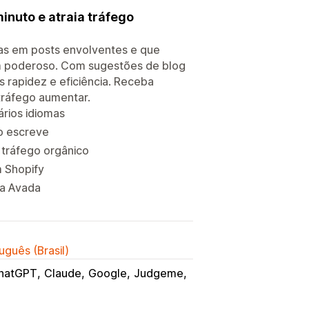
nuto e atraia tráfego
ias em posts envolventes e que
m poderoso. Com sugestões de blog
 rapidez e eficiência. Receba
tráfego aumentar.
rios idiomas
o escreve
 tráfego orgânico
m Shopify
da Avada
uguês (Brasil)
hatGPT
Claude
Google
Judgeme