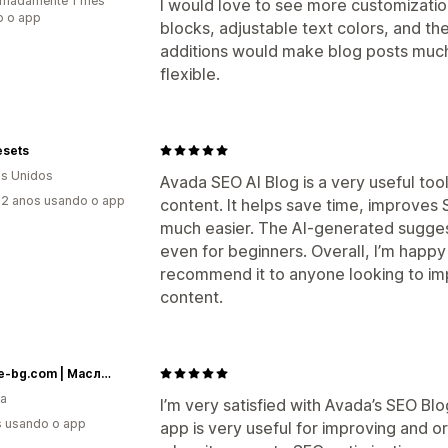
imadamente 1 mês
I would love to see more customizatio
o o app
blocks, adjustable text colors, and the
additions would make blog posts much
flexible.
esets
s Unidos
Avada SEO AI Blog is a very useful too
2 anos usando o app
content. It helps save time, improves
much easier. The AI-generated suggest
even for beginners. Overall, I’m happy
recommend it to anyone looking to im
content.
Botalife-bg.com | Масло от черен кимион | Терапевтични масла I Висок клас сертифицирани етерични и растителни масла
ia
I’m very satisfied with Avada’s SEO Bl
s usando o app
app is very useful for improving and o