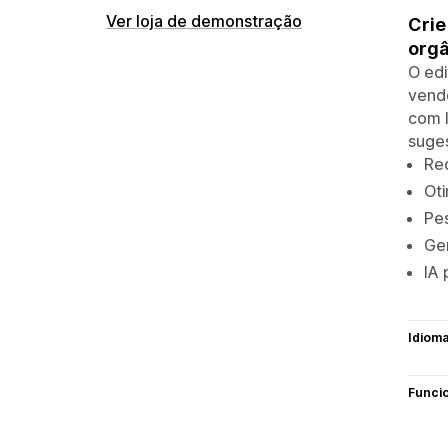
Ver loja de demonstração
Crie
orgâ
O edi
vend
com I
suges
Red
Ot
Pes
Ger
IA 
Idiom
Funci