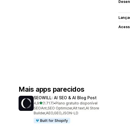
Desen
Lança
Acess
Mais apps parecidos
SEOWILL: AI SEO & AI Blog Post
de 5 estrelas
4,9
(1.717)
•
Plano gratuito disponível
1717 avaliações ao todo
SEOAnt,SEO Optimizer,Alt text,AI Store
Builder,AEO,GEO,JSON-LD
Built for Shopify