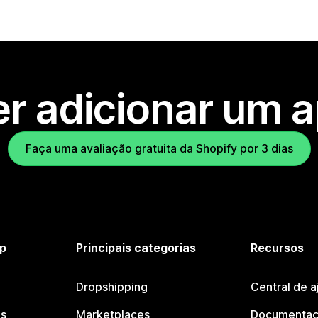
r adicionar um 
Faça uma avaliação gratuita da Shopify por 3 dias
p
Principais categorias
Recursos
Dropshipping
Central de a
os
Marketplaces
Documentaç