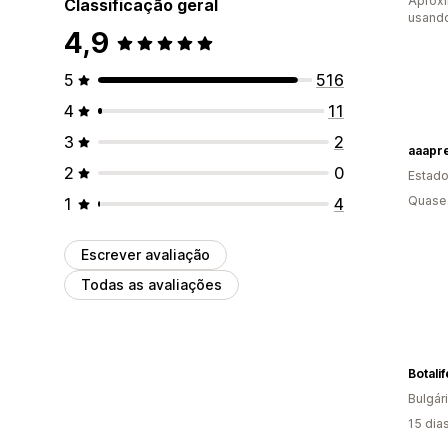
Aprox
Classificação geral
usand
4,9
5
516
4
11
3
2
aaapr
2
0
Estado
Quase 
1
4
Escrever avaliação
Todas as avaliações
Bulgár
15 dia