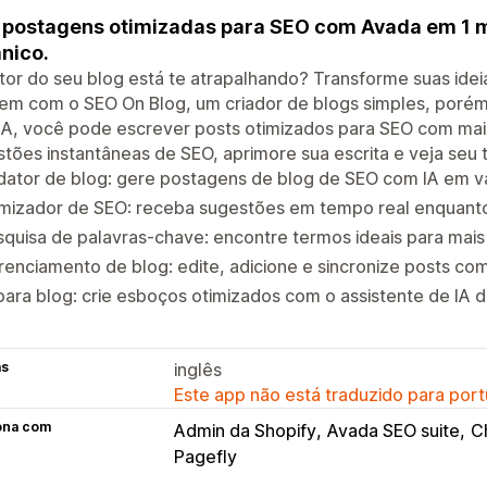
 postagens otimizadas para SEO com Avada em 1 mi
nico.
tor do seu blog está te atrapalhando? Transforme suas ide
em com o SEO On Blog, um criador de blogs simples, poré
A, você pode escrever posts otimizados para SEO com mais
tões instantâneas de SEO, aprimore sua escrita e veja seu 
ator de blog: gere postagens de blog de SEO com IA em vá
imizador de SEO: receba sugestões em tempo real enquant
quisa de palavras-chave: encontre termos ideais para mais
enciamento de blog: edite, adicione e sincronize posts co
para blog: crie esboços otimizados com o assistente de IA 
as
inglês
Este app não está traduzido para port
ona com
Admin da Shopify
Avada SEO suite
C
Pagefly