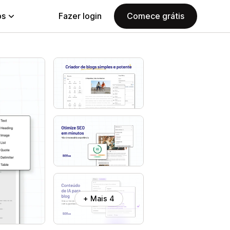
ps
Fazer login
Comece grátis
+ Mais 4