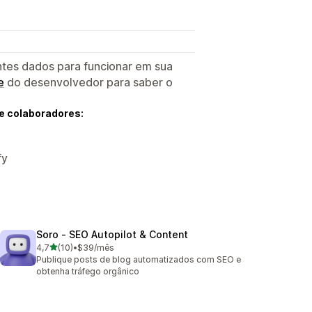
ntes dados para funcionar em sua
e
do desenvolvedor para saber o
e colaboradores:
fy
Soro ‑ SEO Autopilot & Content
de 5 estrelas
4,7
(10)
•
$39/mês
10 avaliações ao todo
Publique posts de blog automatizados com SEO e
obtenha tráfego orgânico