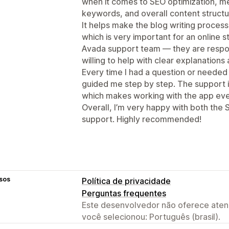
when it comes to SEO optimization, met
keywords, and overall content structu
It helps make the blog writing proces
which is very important for an online st
Avada support team — they are respon
willing to help with clear explanations 
Every time I had a question or needed
guided me step by step. The support is 
which makes working with the app eve
Overall, I’m very happy with both the
support. Highly recommended!
sos
Política de privacidade
Perguntas frequentes
Este desenvolvedor não oferece atend
você selecionou: Português (brasil).