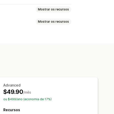
Mostrar os recursos
Mostrar os recursos
r IA
Biografia do autor
Produtos incorporados
Imagens
rnativo
Conteúdo duplicado
ndice
Agendamento automático
os
Redirecionamentos
páginas
Metatags
Esquemas
ags
Rich snippets
Tags alternativas
idade para dispositivos móveis
Links internos
Otimização de URLs
conteúdo
Otimização de metadados
te XML
ts e dicas
Advanced
lizado
$49.90
 links
/mês
ou $499/ano (economia de 17%)
Recursos