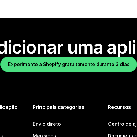
dicionar uma apl
Experimente a Shopify gratuitamente durante 3 dias
licação
Principais categorias
Recursos
Envio direto
Centro de a
os
Mercados
Documentaç