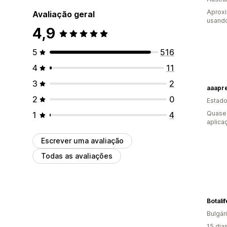
Aprox
Avaliação geral
usando
4,9
5
516
4
11
3
2
aaapr
2
0
Estado
Quase 
1
4
aplica
Escrever uma avaliação
Todas as avaliações
Bulgár
15 dia