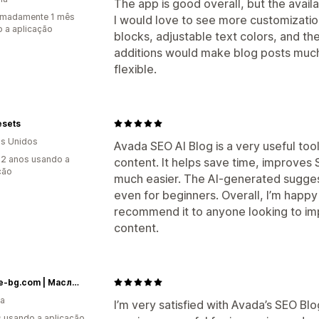
The app is good overall, but the availa
imadamente 1 mês
I would love to see more customizatio
 a aplicação
blocks, adjustable text colors, and the
additions would make blog posts much
flexible.
esets
s Unidos
Avada SEO AI Blog is a very useful too
2 anos usando a
content. It helps save time, improves
ção
much easier. The AI-generated suggest
even for beginners. Overall, I’m happy
recommend it to anyone looking to im
content.
Botalife-bg.com | Масло от черен кимион | Терапевтични масла I Висок клас сертифицирани етерични и растителни масла
ia
I’m very satisfied with Avada’s SEO Bl
s usando a aplicação