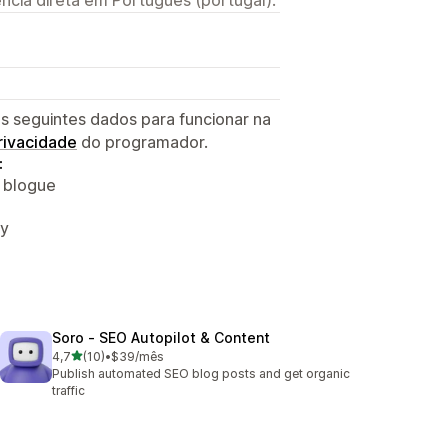
s seguintes dados para funcionar na
privacidade
do programador.
:
o blogue
fy
Soro ‑ SEO Autopilot & Content
de 5 estrelas
4,7
(10)
•
$39/mês
10 total de avaliações
Publish automated SEO blog posts and get organic
traffic