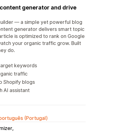
I content generator and drive
uilder — a simple yet powerful blog
content generator delivers smart topic
article is optimized to rank on Google
tch your organic traffic grow. Built
hey do.
 target keywords
anic traffic
o Shopify blogs
h AI assistant
 português (Portugal)
mizer