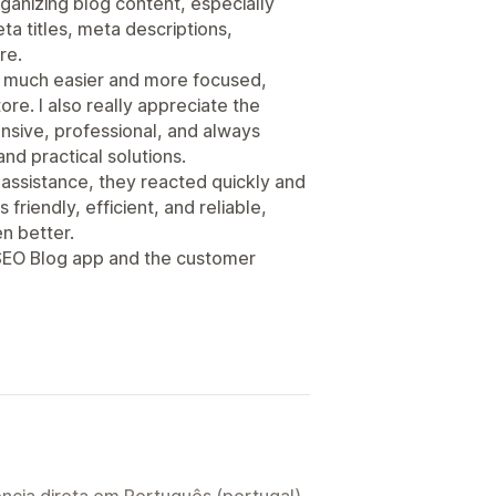
rganizing blog content, especially
a titles, meta descriptions,
re.
s much easier and more focused,
ore. I also really appreciate the
sive, professional, and always
and practical solutions.
 assistance, they reacted quickly and
friendly, efficient, and reliable,
n better.
 SEO Blog app and the customer
ncia direta em Português (portugal).