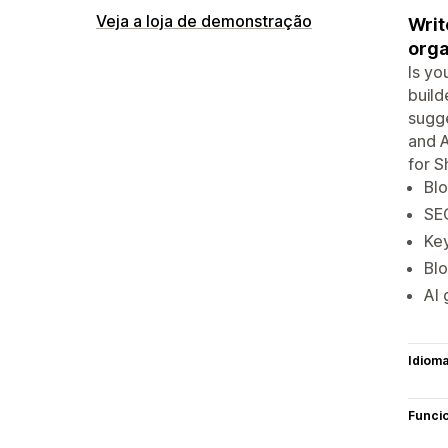
Veja a loja de demonstração
Writ
orga
Is yo
build
sugge
and A
for S
Blo
SEO
Key
Bl
AI 
Idiom
Funci