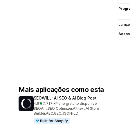
Progr
Lança
Acess
Mais aplicações como esta
SEOWILL: AI SEO & AI Blog Post
de 5 estrelas
4,9
(1.717)
•
Plano gratuito disponível
1717 total de avaliações
SEOAnt,SEO Optimizer,Alt text,AI Store
Builder,AEO,GEO,JSON-LD
Built for Shopify