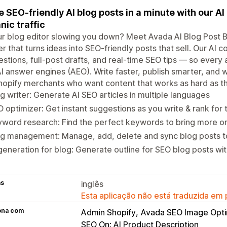
e SEO-friendly AI blog posts in a minute with our A
nic traffic
ur blog editor slowing you down? Meet Avada AI Blog Post B
er that turns ideas into SEO-friendly posts that sell. Our AI 
stions, full-post drafts, and real-time SEO tips — so every 
I answer engines (AEO). Write faster, publish smarter, and wa
hopify merchants who want content that works as hard as t
g writer: Generate AI SEO articles in multiple languages
 optimizer: Get instant suggestions as you write & rank for
word research: Find the perfect keywords to bring more org
og management: Manage, add, delete and sync blog posts t
generation for blog: Generate outline for SEO blog posts wit
as
inglês
Esta aplicação não está traduzida em
ona com
Admin Shopify
Avada SEO Image Opti
SEO On: AI Product Description