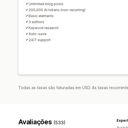
Unlimited blog posts
200,000 AI tokens (non-recurring)
Basic elements
3 authors
Keyword research
Auto-save
24/7 support
Todas as taxas são faturadas em USD. As taxas recorrente
Avaliações
Exper
(533)
Austrál