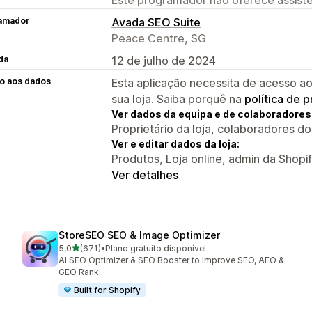
amador
Avada SEO Suite
Peace Centre, SG
da
12 de julho de 2024
o aos dados
Esta aplicação necessita de acesso ao
sua loja. Saiba porquê na
política de 
Ver dados da equipa e de colaboradores
Proprietário da loja, colaboradores d
Ver e editar dados da loja:
Produtos, Loja online, admin da Shopi
Ver detalhes
StoreSEO SEO & Image Optimizer
de 5 estrelas
5,0
(671)
•
Plano gratuito disponível
671 total de avaliações
AI SEO Optimizer & SEO Booster to Improve SEO, AEO &
GEO Rank
Built for Shopify