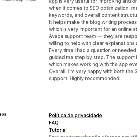
app is very useful for improving and o
when it comes to SEO optimization, met
keywords, and overall content structu
It helps make the blog writing proces
which is very important for an online st
Avada support team — they are respon
willing to help with clear explanations 
Every time I had a question or needed
guided me step by step. The support is 
which makes working with the app eve
Overall, I’m very happy with both the
support. Highly recommended!
sos
Política de privacidade
FAQ
Tutorial
Este programador não oferece assistê