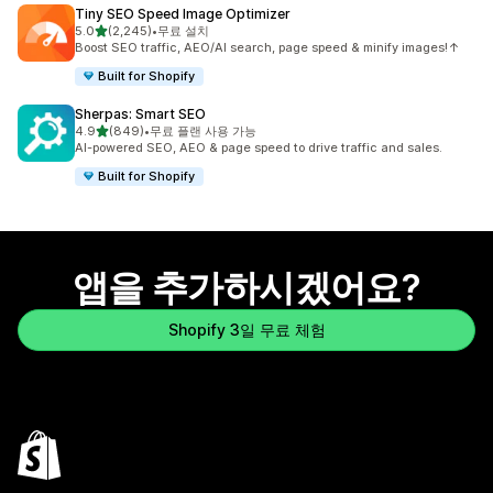
Tiny SEO Speed Image Optimizer
별 5개 중
5.0
(2,245)
•
무료 설치
총 리뷰 2245개
Boost SEO traffic, AEO/AI search, page speed & minify images!↑
Built for Shopify
Sherpas: Smart SEO
별 5개 중
4.9
(849)
•
무료 플랜 사용 가능
총 리뷰 849개
AI-powered SEO, AEO & page speed to drive traffic and sales.
Built for Shopify
앱을 추가하시겠어요?
Shopify 3일 무료 체험