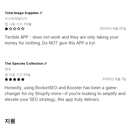
Total Image Supplies
오스트레일리아
앱 사용 기간 7개월
2024년 9월 25일
Terrible APP - does not work and they are only taking your
money for nothing. Do NOT give this APP a try!
The Species Collection
영국
앱 사용 기간 23일
2025년 8월 7일
Honestly, using RocketSEO and Booster has been a game-
changer for my Shopify store—if you’re looking to simplify and
elevate your SEO strategy, this app truly delivers.
지원