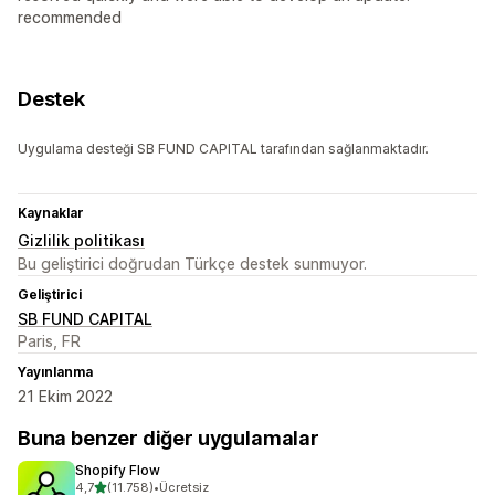
recommended
Destek
Uygulama desteği SB FUND CAPITAL tarafından sağlanmaktadır.
Kaynaklar
Gizlilik politikası
Bu geliştirici doğrudan Türkçe destek sunmuyor.
Geliştirici
SB FUND CAPITAL
Paris, FR
Yayınlanma
21 Ekim 2022
Buna benzer diğer uygulamalar
Shopify Flow
5 yıldız üzerinden
4,7
(11.758)
•
Ücretsiz
toplam 11758 değerlendirme