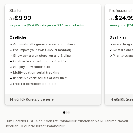
Otomatik veri senkronizasyonu
Özel iş akışları
Kapsam onayı
Starter
Professional
$9.99
$24.9
Talep yönetimi
/ay
/ay
veya yılda $99.99 ödeyin ve %17 tasarruf edin
veya yılda $24
Otomatik işleme
Özel politikalar
İzleme
Özellikler
Özellikler
Automatically generate serial numbers
Everything in
Pre-Import your own (CSV or manual)
5x more ord
Show serials on store, emails & slips
Priority supp
Custom format with prefix & suffix
Shopify Flow automation
Multi-location serial tracking
Import & export serials at any time
Free for development stores
14 günlük ücretsiz deneme
14 günlük ücr
Tüm ücretler USD cinsinden faturalandırılır. Yinelenen ve kullanıma dayalı
ücretler 30 günde bir faturalandırılır.