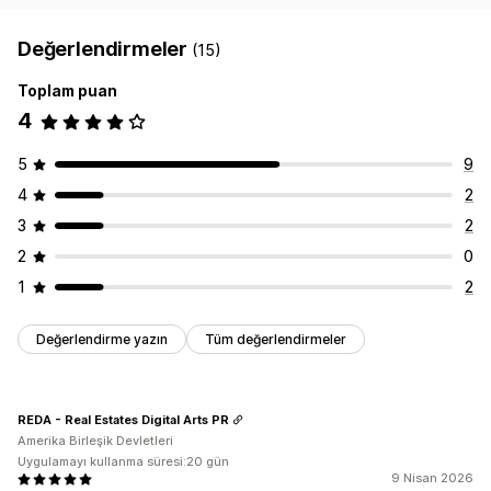
Değerlendirmeler
(15)
Toplam puan
4
5
9
4
2
3
2
2
0
1
2
Değerlendirme yazın
Tüm değerlendirmeler
REDA - Real Estates Digital Arts PR
Amerika Birleşik Devletleri
Uygulamayı kullanma süresi:20 gün
9 Nisan 2026