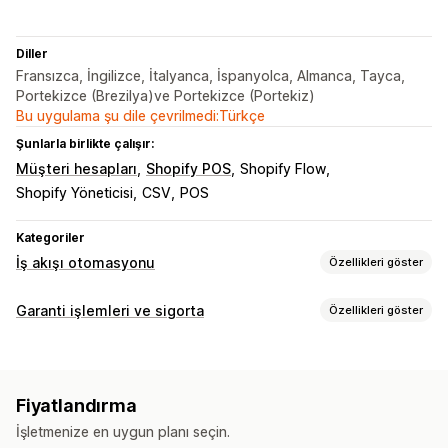
Diller
Fransızca, İngilizce, İtalyanca, İspanyolca, Almanca, Tayca,
Portekizce (Brezilya)ve Portekizce (Portekiz)
Bu uygulama şu dile çevrilmedi:Türkçe
Şunlarla birlikte çalışır:
Müşteri hesapları
Shopify POS
Shopify Flow
Shopify Yöneticisi
CSV
POS
Kategoriler
İş akışı otomasyonu
Özellikleri göster
Otomasyon görevleri
Garanti işlemleri ve sigorta
Özellikleri göster
Envanter düzeyleri
Sipariş gönderimi
Sipariş etiketleri
Kapsam türü
Sipariş işleme
Çalınan paketler
Genişletilmiş garanti
Özelleştirme
Fiyatlandırma
İade ve değişim işlemleri
Koşullu mantık
Özel tetikleyiciler
İşletmenize en uygun planı seçin.
Tercihe bağlı deneyimler