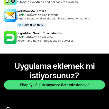
Automate everything and get back to business
WorkflowMail Emails
5 yıldız üzerinden
5,0
(41)
•
Ücretsiz plan mevcut
toplam 41 değerlendirme
Send transactional emails with Flow automation actions
Built for Shopify
Disputifier: Smart Chargebacks
5 yıldız üzerinden
4,5
(81)
•
Ücretsiz yükleme
toplam 81 değerlendirme
Prevent and fight chargebacks on autopilot
Uygulama eklemek mi
istiyorsunuz?
Shopify'ı 3 gün boyunca ücretsiz deneyin