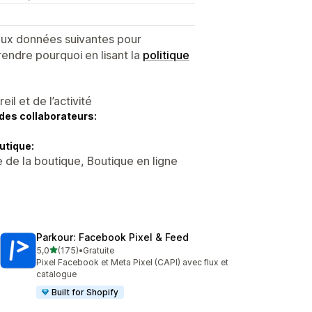
 aux données suivantes pour
endre pourquoi en lisant la
politique
l et de l’activité
des collaborateurs:
utique:
 de la boutique, Boutique en ligne
Parkour: Facebook Pixel & Feed
étoile(s) sur 5
5,0
(175)
•
Gratuite
175 avis au total
Pixel Facebook et Meta Pixel (CAPI) avec flux et
catalogue
Built for Shopify