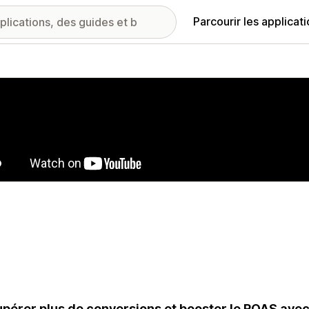
Parcourir les applicat
ie d’images vedette
pérer plus de conversions et booster le ROAS avec 