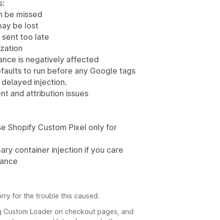
s:
an be missed
may be lost
 sent too late
zation
ance is negatively affected
aults to run before any Google tags
s delayed injection.
t and attribution issues
e Shopify Custom Pixel only for
ry container injection if you care
iance
ry for the trouble this caused.
ing Custom Loader on checkout pages, and