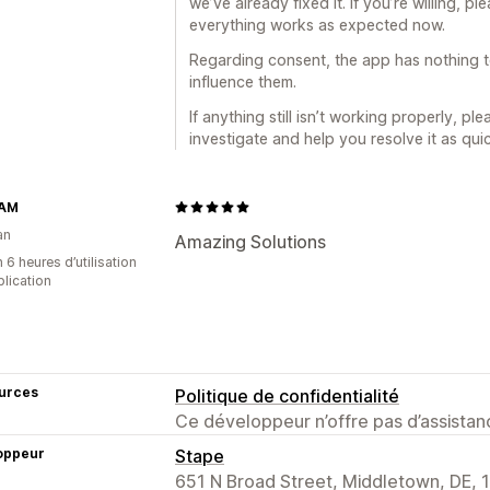
we’ve already fixed it. If you’re willing, 
everything works as expected now.
Regarding consent, the app has nothing 
influence them.
If anything still isn’t working properly, p
investigate and help you resolve it as quic
AM
an
Amazing Solutions
 6 heures d’utilisation
plication
urces
Politique de confidentialité
Ce développeur n’offre pas d’assistanc
oppeur
Stape
651 N Broad Street, Middletown, DE, 