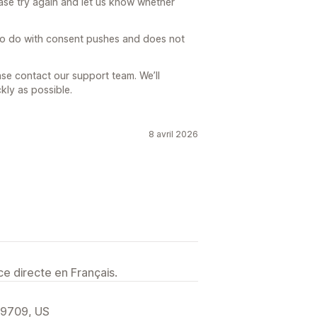
please try again and let us know whether
to do with consent pushes and does not
lease contact our support team. We’ll
kly as possible.
8 avril 2026
e directe en Français.
19709, US