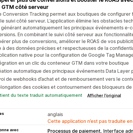
i GTM côté serveur
e Conversion Tracking permet aux boutiques de configurer
le suivi côté serveur. L’application élimine les obstacles t
n générant automatiquement les principaux événements e-c
rsions. En combinant le suivi côté serveur aux fonctionnal
érer plus de conversions, améliorer le ROAS de vos publicité
 à des données précises et respectueuses de la confidentia
lication native pour la configuration de Google Tag Manag
égration en un clic du conteneur GTM dans votre boutique
ation automatique des principaux événements Data Layer po
voi de webhooks d’achat et de remboursement vers le con
longation des cookies et contournement des bloqueurs de pu
tient du texte traduit automatiquement
Afficher l’original
es
anglais
Cette application n’est pas traduite en
ionne avec
Processus de paiement
Interface adm