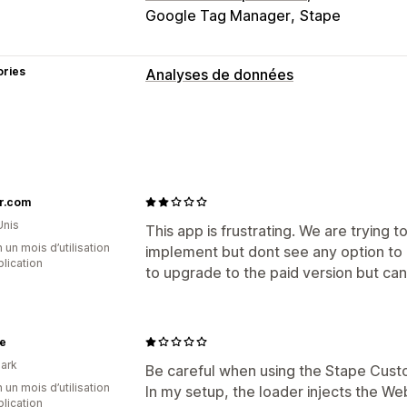
Google Tag Manager
Stape
ories
Analyses de données
r.com
Unis
This app is frustrating. We are trying 
 un mois d’utilisation
implement but dont see any option to g
plication
to upgrade to the paid version but can
e
ark
Be careful when using the Stape Cust
 un mois d’utilisation
In my setup, the loader injects the W
plication