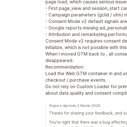
page load, which causes serious issue
- First page_view and session_start c
- Campaign parameters (gclid / utm) 
- Consent Mode v2 default signals are
- Google reports missing ad_personali
- Attribution and remarketing perform
Consent Mode v2 requires consent def
initialize, which is not possible with thi
When I moved GTM back to , all consen
disappeared.
Recommendation:
Load the Web GTM container in and us
checkout / purchase events.
Do not rely on Custom Loader for prima
about data quality and consent compl
Stape a répondu 2 février 2026
Thanks for sharing your feedback, and sor
You’re right that there was a bug affect