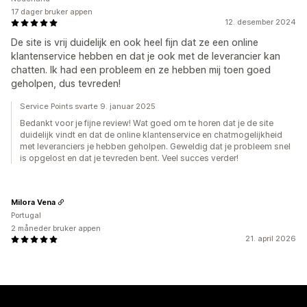
17 dager bruker appen
12. desember 2024
De site is vrij duidelijk en ook heel fijn dat ze een online
klantenservice hebben en dat je ook met de leverancier kan
chatten. Ik had een probleem en ze hebben mij toen goed
geholpen, dus tevreden!
Service Points svarte 9. januar 2025
Bedankt voor je fijne review! Wat goed om te horen dat je de site
duidelijk vindt en dat de online klantenservice en chatmogelijkheid
met leveranciers je hebben geholpen. Geweldig dat je probleem snel
is opgelost en dat je tevreden bent. Veel succes verder!
Milora Vena
Portugal
2 måneder bruker appen
21. april 2026