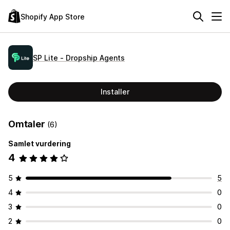
Shopify App Store
SP Lite ‑ Dropship Agents
Installer
Omtaler
(6)
Samlet vurdering
4
5
5
4
0
3
0
2
0