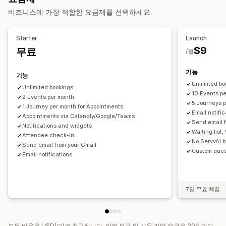
티켓 발행
데이터 동기화
실시간 업데이트
이메일 알림
비즈니스에 가장 적합한 요금제를 선택하세요.
여러 언어
여러 위치
결제
예치금
직원 관리
Starter
Launch
맞춤 설정
$9
무료
/월
예약 페이지
캘린더 위젯
사용자 지정 티켓
사용자 지정 양식
사용자 지정 알림
브랜딩
사용자 지정 CSS
기능
기능
Unlimited bo
Unlimited bookings
10 Events p
2 Events per month
5 Journeys p
1 Journey per month for Appointments
Email notifi
Appointments via Calendly/Google/Teams
Send email 
Notifications and widgets
Waiting list
Attendee check-in
No ServvAI 
Send email from your Gmail
Custom ques
Email notifications
7일 무료 체험
모든 비용은 USD(으)로 청구됩니다. 반복 요금 및 사용 기반 요금은 30일마다