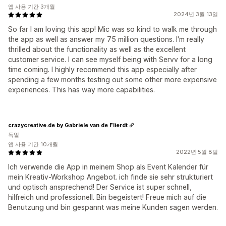
앱 사용 기간 3개월
2024년 3월 13일
So far I am loving this app! Mic was so kind to walk me through
the app as well as answer my 75 million questions. I'm really
thrilled about the functionality as well as the excellent
customer service. I can see myself being with Servv for a long
time coming. I highly recommend this app especially after
spending a few months testing out some other more expensive
experiences. This has way more capabilities.
crazycreative.de by Gabriele van de Flierdt
독일
앱 사용 기간 10개월
2022년 5월 8일
Ich verwende die App in meinem Shop als Event Kalender für
mein Kreativ-Workshop Angebot. ich finde sie sehr strukturiert
und optisch ansprechend! Der Service ist super schnell,
hilfreich und professionell. Bin begeistert! Freue mich auf die
Benutzung und bin gespannt was meine Kunden sagen werden.