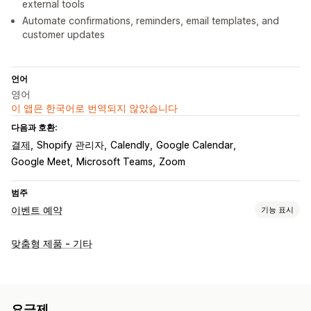
external tools
Automate confirmations, reminders, email templates, and
customer updates
언어
영어
이 앱은 한국어로 번역되지 않았습니다
다음과 호환:
결제
Shopify 관리자
Calendly
Google Calendar
Google Meet
Microsoft Teams
Zoom
범주
이벤트 예약
기능 표시
이벤트 유형
맞춤형 제품 - 기타
약속
클래스
서비스
예약
오프라인
온라인
사용자 지정 이벤트
예약 관리
캘린더
일정
시간대
블록 날짜
여러 예약
예약 취소
용량 제한
요금제