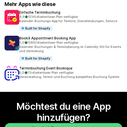
Mehr Apps wie diese
Einfache Terminbuchung
von 5 Sternen
4,9
(514)
•
Kostenloser Plan verfügbar
514 Rezensionen insgesamt
Kalender-Buchungs-App für Termine, Dienstleistungen, Service
Built for Shopify
BookX Appointment Booking App
von 5 Sternen
5,0
(585)
•
Kostenloser Plan verfügbar
585 Rezensionen insgesamt
Kalender-Buchungen & Terminplanung im Calendly-Stil für Events
und Vermietung
Built for Shopify
Terminbuchung Event Bookique
von 5 Sternen
5,0
(1)
•
Kostenloser Plan verfügbar
1 Rezensionen insgesamt
Veranstaltung, Termin und Buchung komplettes Buchung System
Möchtest du eine App
hinzufügen?