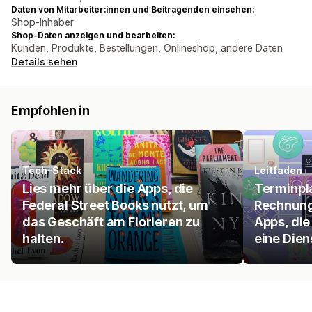
Daten von Mitarbeiter:innen und Beitragenden einsehen:
Shop-Inhaber
Shop-Daten anzeigen und bearbeiten:
Kunden, Produkte, Bestellungen, Onlineshop, andere Daten
Details sehen
Empfohlen in
Tech-Stack
Leitfaden
Lies mehr über die Apps, die
Terminpl
Federal Street Books nutzt, um
Rechnung
das Geschäft am Florieren zu
Apps, die
halten.
eine Dien