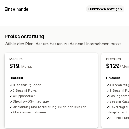
Eventart
Einzelhandel
Funktionen anzeigen
Termine
Verleih
Kurse
Dienstleistungen
Reservierungen
POS
Persönlich
Online
Benutzerdefinierte Events
Terminvereinbarung
Buchungsverwaltung
Preisgestaltung
Mitarbeiterverwaltung
Kalender
Planung
Zeitfenster
Sperrdaten
Wähle den Plan, der am besten zu deinem Unternehmen passt.
Self-Service-Portal
Zeiterfassung
Planung
Mehrfachbuchungen
Buchung stornieren
Kapazitätsgrenzen
Tickets
Check-in für Event
Medium
Premium
Datensynchronisierung
Updates in Echtzeit
$19
$129
/ Monat
/ Mon
E-Mail-Benachrichtigungen
SMS-Benachrichtigungen
Umfasst
Umfasst
Mehrere Sprachen
Mehrere Standorte
Zahlungen
10 teammitglieder
40 teammitg
Anzahlungen
Mitarbeiterverwaltung
3 Sesami Flows
9 Sesami Fl
Gruppentermin
Lösungsarch
Anpassung
Shopify-POS-Integration
Sesami Kas
Buchungsseiten
Kalender-Widget
Umplanung und Stornierung durch den Kunden
Bevorzugter
Benutzerdefinierte Tickets
Benutzerdefinierte Formulare
Alle Klein-Funktionen
Empfohlen fü
Alle Pro-Fun
Benutzerdefinierte Benachrichtigungen
Branding
Benutzerdefiniertes CSS