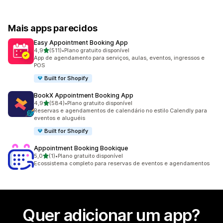
Mais apps parecidos
Easy Appointment Booking App
de 5 estrelas
4,9
(511)
•
Plano gratuito disponível
511 avaliações ao todo
App de agendamento para serviços, aulas, eventos, ingressos e
POS
Built for Shopify
BookX Appointment Booking App
de 5 estrelas
4,9
(584)
•
Plano gratuito disponível
584 avaliações ao todo
Reservas e agendamentos de calendário no estilo Calendly para
eventos e aluguéis
Built for Shopify
Appointment Booking Bookique
de 5 estrelas
5,0
(1)
•
Plano gratuito disponível
1 avaliações ao todo
Ecossistema completo para reservas de eventos e agendamentos
Quer adicionar um app?