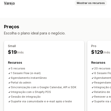
Tipo de evento
Varejo
Mostrar os recursos
Consultas
Aluguéis
Aulas
Serviços
Reservas
Presencial
POS
Online
Eventos personalizados
Agendamento de horários
Gestão de reservas
Preços
Gerenciamento de membro da equipe
Calendário
Agendamento
Opções de horário
Escolha o plano ideal para o negócio.
Portal de autoatendimento
Acompanhamento de tempo
Bloquear datas
Várias reservas
Cancelar reservas
Agendamento
Limites de capacidade
Venda de ingressos
Small
Pro
Check-in em eventos
Sincronização de dados
$19
$129
/mês
/mês
Atualizações em tempo real
Notificações por e-mail
Recursos
Recursos
Notificações por SMS
Em vários idiomas
De vários locais
5 recursos
20 recursos
Pagamentos
Depósitos
1 Sesami Flow (e-mail)
6 Sesami Fl
Gerenciamento de membro da equipe
Agendamento instantâneo
Agendament
Portal do admin
Reagendamen
Personalização
Sincronização com o Google Calendar, API e SDK
Integração c
Páginas de reservas
Widget de calendário
Integração com o Shopify POS
Relatório d
Sessão de integração
Remover a m
Ingressos personalizados
Formulários personalizados
Suporte via comunidade e e-mail após o teste
Suporte via 
Notificações personalizadas
Branding
CSS personalizado