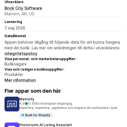
Utvecklare
Brick City Software
Malvern, AR, US
Lansering
7 maj 2026
Dataåtkomst
Appen behöver tillgång till följande data för att kunna fungera
med din butik. Läs mer om anledningen till detta i utvecklarens
integritetspolicy
.
Visa personal- och medarbetaruppgifter:
Butiksägare
Visa och redigera butiksuppgifter:
Produkter
Mer information
Fler appar som den här
Matrixify
av 5 stjärnor
4,9
(1 358)
•
Gratisplan tillgänglig
1358 recensioner totalt
Importera, exportera, uppdatera och migrera din butiksdata i bulk
Built for Shopify
Photoroom AI Listing Assistant