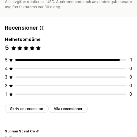
Alla avgifter debiteras i USD. Återkommande och användningsbaserade
avgifter faktureras var 30:e dag.
Recensioner
(1)
Helhetsomdöme
5
5
1
4
0
3
0
2
0
1
0
Skriv en recension
Alla recensioner
Sullivan Scent Co