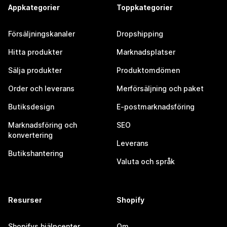
Appkategorier
Toppkategorier
Försäljningskanaler
Dropshipping
Hitta produkter
Marknadsplatser
Sälja produkter
Produktomdömen
Order och leverans
Merförsäljning och paket
Butiksdesign
E-postmarknadsföring
Marknadsföring och
SEO
konvertering
Leverans
Butikshantering
Valuta och språk
Resurser
Shopify
Shopifys hjälpcenter
Om