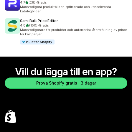
av 5 stjärnor
4,7
(26)
•
Gratis
26 recensioner totalt
Massredigera produktbilder: optimerade och konsekventa
katalogbilder
Sami Bulk Price Editor
av 5 stjärnor
4,8
(150)
•
Gratis
150 recensioner totalt
Massredigerare för produkter och automatisk återställning av priser
för kampanjer
Built for Shopify
Vill du lägga till en app?
Prova Shopify gratis i 3 dagar