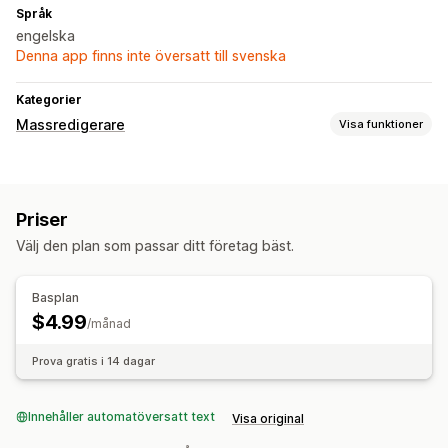
Språk
engelska
Denna app finns inte översatt till svenska
Kategorier
Massredigerare
Visa funktioner
Redigerbara resurser
Priser
Priser
Åtgärder
Välj den plan som passar ditt företag bäst.
Massredigerare
Basplan
$4.99
/månad
Prova gratis i 14 dagar
Innehåller automatöversatt text
Visa original