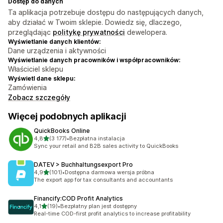
Dostęp do danych
Ta aplikacja potrzebuje dostępu do następujących danych,
aby działać w Twoim sklepie. Dowiedz się, dlaczego,
przeglądając
politykę prywatności
dewelopera.
Wyświetlanie danych klientów:
Dane urządzenia i aktywności
Wyświetlanie danych pracowników i współpracowników:
Właściciel sklepu
Wyświetl dane sklepu:
Zamówienia
Zobacz szczegóły
Więcej podobnych aplikacji
QuickBooks Online
na 5 gwiazdek
4,8
(3 177)
•
Bezpłatna instalacja
Łączna liczba recenzji: 3177
Sync your retail and B2B sales activity to QuickBooks
DATEV > Buchhaltungsexport Pro
na 5 gwiazdek
4,9
(101)
•
Dostępna darmowa wersja próbna
Łączna liczba recenzji: 101
The export app for tax consultants and accountants
Financify:COD Profit Analytics
na 5 gwiazdek
4,1
(19)
•
Bezpłatny plan jest dostępny
Łączna liczba recenzji: 19
Real-time COD-first profit analytics to increase profitability