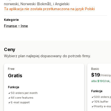
norweski, Norweski (Bokmål), i Angielski
Ta aplikacja nie została przetłumaczona na język Polski
Kategorie
Finanse – Inne
Ceny
Wybierz plan najlepiej dopasowany do potrzeb firmy.
Free
Basic
$19
Gratis
/miesią
albo $190/rok,
Funkcje
Funkcje
50 orders per month
500 orders 
All core features
10% buffer
E-mail support
Priority e-ma