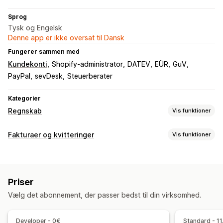
Sprog
Tysk og Engelsk
Denne app er ikke oversat til Dansk
Fungerer sammen med
Kundekonti
Shopify-administrator
DATEV
EÜR
GuV
PayPal
sevDesk
Steuerberater
Kategorier
Regnskab
Vis funktioner
Regnskabsrapporter
Fakturaer og kvitteringer
Vis funktioner
Indkomst og saldo
Likviditet
Salg og refusioner
Dokumenttyper
Omsætningsskat
Udgiftssporing
Fakturaer
Kvitteringer
Kreditnotaer
Refusioner
Returnering og ombytning
Tilpassede rapporter
Priser
Effektivitetskontrolpanel
Tilpasning
Vælg det abonnement, der passer bedst til din virksomhed.
Farve og skrifttype
Branding
Felter
Fakturanumre
Finansiel drift
Afsenders mailadresse
Beregning af skat
Skabeloner
Fakturering
Skattefradrag
Skattefritagelser
Købsordrer
Developer - 0€
Standard - 11