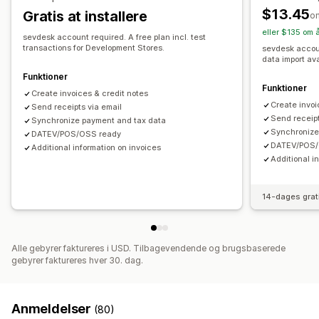
Multivaluta
Flere sprog
Flere butikker
Multivaluta
Flere kanaler
$13.45
Gratis at installere
o
eller $135 om 
Filhåndtering
Automatisk datasynkronisering
sevdesk account required. A free plan incl. test
transactions for Development Stores.
sevdesk account
Automatisering af mail
Generering af PDF-filer
Oversigt over dagligt salg
Ordredetaljer
Transaktioner
data import ava
Udskriv og eksportér
Udbetalinger
Kunder
Kortlægning af omsætningsskat
Funktioner
Funktioner
Bankafstemning
Fejlløsning
Import af historiske data
Create invoices & credit notes
Create invoi
Send receipts via email
Send receipt
Synchronize payment and tax data
Synchronize
DATEV/POS/OSS ready
DATEV/POS/
Additional information on invoices
Additional i
14-dages grat
Alle gebyrer faktureres i USD. Tilbagevendende og brugsbaserede
gebyrer faktureres hver 30. dag.
Anmeldelser
(80)