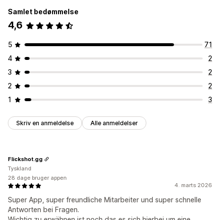
Samlet bedømmelse
4,6
5
71
4
2
3
2
2
2
1
3
Skriv en anmeldelse
Alle anmeldelser
Flickshot.gg
Tyskland
28 dage bruger appen
4. marts 2026
Super App, super freundliche Mitarbeiter und super schnelle
Antworten bei Fragen.
Wichtig zu erwähnen ist noch das es sich hierbei um eine