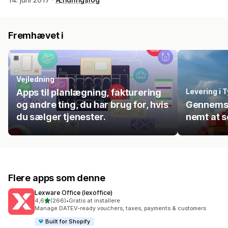
Fremhævet i
Vejledning
Apps til planlægning, fakturering
Levering i 
og andre ting, du har brug for, hvis
Gennemse
du sælger tjenester.
nemt at s
Flere apps som denne
Lexware Office (lexoffice)
ud af 5 stjerner
4,6
(266)
•
Gratis at installere
266 anmeldelser i alt
Manage DATEV-ready vouchers, taxes, payments & customers
Built for Shopify