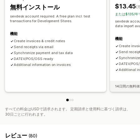
$13.45
無料インストール
ファイル管理
/
日次売上サマリー
注文詳細
取引
支払い受取
お客様
または$135/年
メールオートメーション
PDF生成
印刷とエクスポート
売上税マッピング
銀行照合
エラーの解決
sevdesk account required. A free plan incl. test
transactions for Development Stores.
sevdesk account
履歴データのインポート
data import ava
機能
機能
Create invoices & credit notes
Create invoi
Send receipts via email
Send receipt
Synchronize payment and tax data
Synchronize
DATEV/POS/OSS ready
DATEV/POS/
Additional information on invoices
Additional i
14日間の無料
すべての料金はUSDで請求されます。 定期請求と使用料に基づく請求は、
30日ごとに行われます。
レビュー
(80)