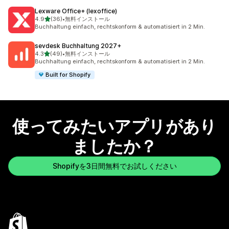
Lexware Office+ (lexoffice)
5つ星中
4.9
(36)
•
無料インストール
合計レビュー数：36件
Buchhaltung einfach, rechtskonform & automatisiert in 2 Min.
sevdesk Buchhaltung 2027+
5つ星中
4.3
(49)
•
無料インストール
合計レビュー数：49件
Buchhaltung einfach, rechtskonform & automatisiert in 2 Min.
Built for Shopify
使ってみたいアプリがあり
ましたか？
Shopifyを3日間無料でお試しください