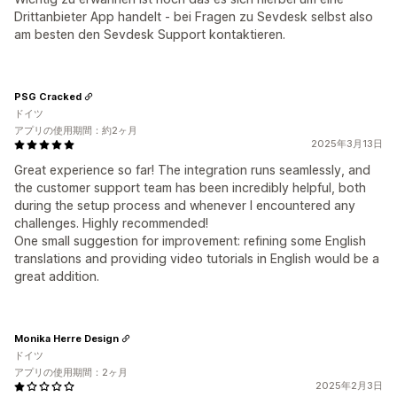
Drittanbieter App handelt - bei Fragen zu Sevdesk selbst also
am besten den Sevdesk Support kontaktieren.
PSG Cracked
ドイツ
アプリの使用期間：約2ヶ月
2025年3月13日
Great experience so far! The integration runs seamlessly, and
the customer support team has been incredibly helpful, both
during the setup process and whenever I encountered any
challenges. Highly recommended!
One small suggestion for improvement: refining some English
translations and providing video tutorials in English would be a
great addition.
Monika Herre Design
ドイツ
アプリの使用期間：2ヶ月
2025年2月3日