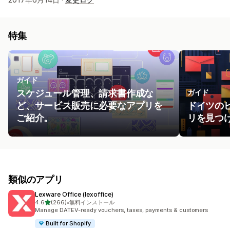
特集
ガイド
スケジュール管理、請求書作成な
ガイド
ど、サービス販売に必要なアプリを
ドイツの
ご紹介。
リを見つ
類似のアプリ
Lexware Office (lexoffice)
5つ星中
4.6
(266)
•
無料インストール
合計レビュー数：266件
Manage DATEV-ready vouchers, taxes, payments & customers
Built for Shopify