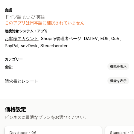
言語
ドイツ語 および 英語
このアプリは日本語に翻訳されていません
連携対象システム・アプリ
お客様アカウント
Shopify管理者ページ
DATEV
EÜR
GuV
PayPal
sevDesk
Steuerberater
カテゴリー
会計
機能を表示
財務レポート
請求書とレシート
機能を表示
収益と残高
キャッシュフロー
売上と返金
売上税
経費追跡
ドキュメントタイプ
返品と交換
カスタムレポート
パフォーマンスダッシュボード
請求書
領収書
クレジット通知書
返金
財務運営
価格設定
カスタマイズ
請求と請求書発行
課税控除
免税
注文書
複数ストア
複数通貨
ビジネスに最適なプランをお選びください。
色とフォント
ブランディング
フィールド
請求書番号
マルチチャネル
差出人メールアドレス
税計算
テンプレート
複数通貨
複数言語
Developer - 0€
Standard - 11
自動データ同期