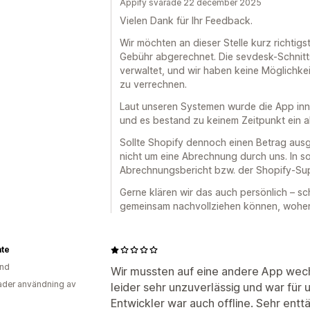
Appify svarade 22 december 2025
Vielen Dank für Ihr Feedback.
Wir möchten an dieser Stelle kurz richtigs
Gebühr abgerechnet. Die sevdesk-Schnittst
verwaltet, und wir haben keine Möglichke
zu verrechnen.
Laut unseren Systemen wurde die App inne
und es bestand zu keinem Zeitpunkt ein 
Sollte Shopify dennoch einen Betrag ausg
nicht um eine Abrechnung durch uns. In sol
Abrechnungsbericht bzw. der Shopify-Su
Gerne klären wir das auch persönlich – sc
gemeinsam nachvollziehen können, woher 
ate
and
Wir mussten auf eine andere App wechs
der användning av
leider sehr unzuverlässig und war für 
Entwickler war auch offline. Sehr ent