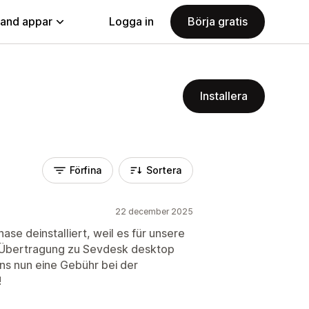
land appar
Logga in
Börja gratis
Installera
Förfina
Sortera
22 december 2025
se deinstalliert, weil es für unsere
ie Übertragung zu Sevdesk desktop
uns nun eine Gebühr bei der
!