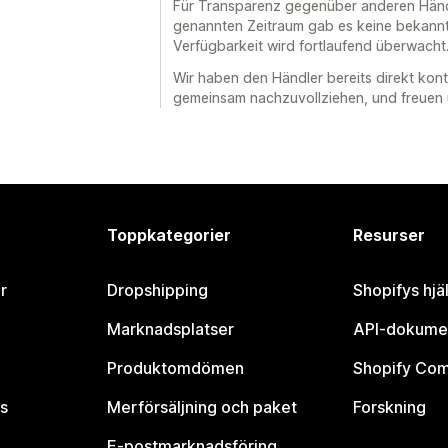
Für Transparenz gegenüber anderen Händl
genannten Zeitraum gab es keine bekannt
Verfügbarkeit wird fortlaufend überwacht
Wir haben den Händler bereits direkt kont
gemeinsam nachzuvollziehen, und freuen 
Toppkategorier
Resurser
r
Dropshipping
Shopifys hjä
Marknadsplatser
API-dokume
Produktomdömen
Shopify Co
s
Merförsäljning och paket
Forskning
E-postmarknadsföring