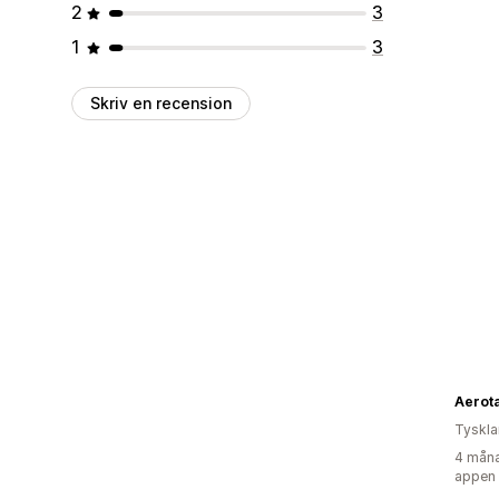
2
3
1
3
Skriv en recension
Aerot
Tyskl
4 måna
appen