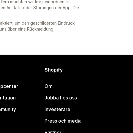
ern möchten wir kurz einordnen: Im
en Ausfälle oder Störungen der App. Die
.
aktiert, um den geschilderten Eindruck
uns über eine Rückmeldung.
Shopify
lpcenter
Om
ntation
Jobba hos oss
mmunity
Investerare
Press och media
Partner