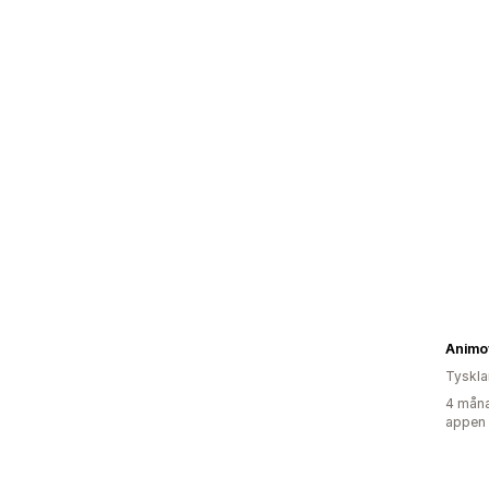
Animo
Tyskl
4 måna
appen