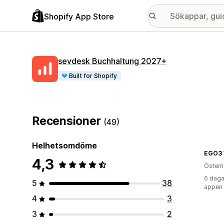
Shopify App Store
sevdesk Buchhaltung 2027+
Built for Shopify
Recensioner
(49)
Helhetsomdöme
EGO3 W
4,3
Österr
6 daga
5
38
appen
4
3
3
2