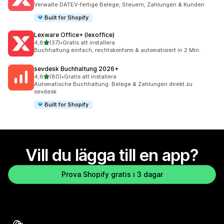
266 recensioner totalt
Verwalte DATEV-fertige Belege, Steuern, Zahlungen & Kunden
Built for Shopify
Lexware Office+ (lexoffice)
av 5 stjärnor
4,8
(37)
•
Gratis att installera
37 recensioner totalt
Buchhaltung einfach, rechtskonform & automatisiert in 2 Min.
sevdesk Buchhaltung 2026+
av 5 stjärnor
4,6
(80)
•
Gratis att installera
80 recensioner totalt
Automatische Buchhaltung: Belege & Zahlungen direkt zu
sevdesk
Built for Shopify
Vill du lägga till en app?
Prova Shopify gratis i 3 dagar