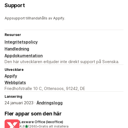
Support
Appsupport tillhandahålls av Appify.
Resurser
Integritetspolicy
Handledning
Appdokumentation
Den här utvecklaren erbjuder inte direkt support på Svenska.
Utvecklare
Appify
Webbplats
Friedhofstraße 10 C, Ottensoos, 91242, DE
Lansering
24 januari 2023 ·
Ändringslogg
Fler appar som den här
Lexware Office (lexoffice)
av 5 stjärnor
4,6
(266)
•
Gratis att installera