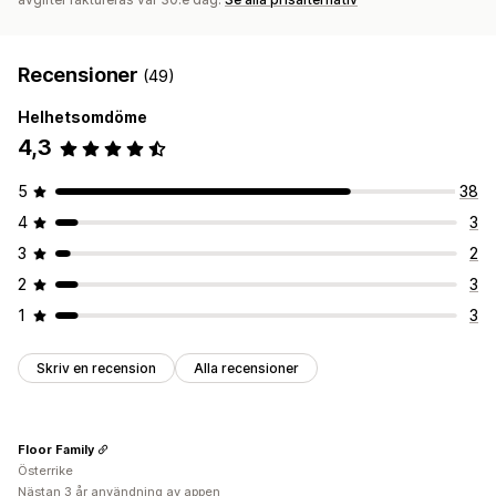
Recensioner
(49)
Helhetsomdöme
4,3
5
38
4
3
3
2
2
3
1
3
Skriv en recension
Alla recensioner
Floor Family
Österrike
Nästan 3 år användning av appen