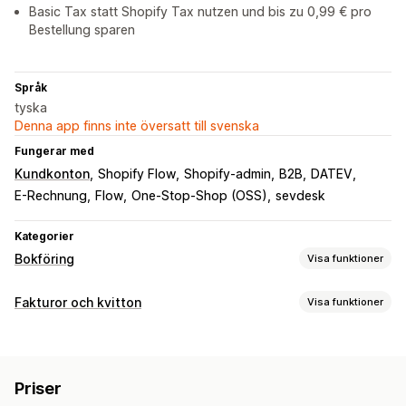
Basic Tax statt Shopify Tax nutzen und bis zu 0,99 € pro
Bestellung sparen
Språk
tyska
Denna app finns inte översatt till svenska
Fungerar med
Kundkonton
Shopify Flow
Shopify-admin
B2B
DATEV
E-Rechnung
Flow
One-Stop-Shop (OSS)
sevdesk
Kategorier
Bokföring
Visa funktioner
Ekonomiska rapporter
Fakturor och kvitton
Visa funktioner
Intäkt och saldo
Kassaflöde
Dokumenttyper
Försäljningar och återbetalningar
Omsättningsskatt
Fakturor
Kvitton
Gåvokvitton
Kreditmeddelanden
Utgiftsspårning
Returer och byten
Anpassade rapporter
Priser
Offerter
Orderbekräftelse
Följesedlar
Återbetalningar
Instrumentpanel för prestanda