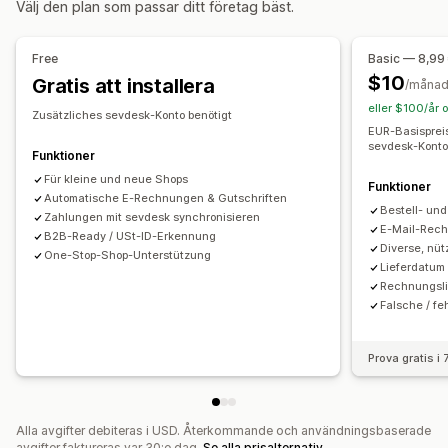
Välj den plan som passar ditt företag bäst.
Returer
Finansiella affärer
Anpassning
Debitering och fakturering
Kundreskontra
Free
Basic — 8,99
Färg och teckensnitt
Varumärkeshantering
Fält
Betalningsvillkor
Skatteavdrag
Skattebefrielse
$10
Gratis att installera
/måna
Fakturanummer
Avsändarens e-postadress
Inköpsordrar
Lageruppdateringar
Flera butiker
eller $100/år 
Zusätzliches sevdesk-Konto benötigt
Skatteberäkning
Mallar
Streckkoder
Logotyper
Flera valutor
Multi-channel
EUR-Basisprei
sevdesk-Konto
Flera valutor
Flera språk
Funktioner
Automatiserad datasynkronisering
Für kleine und neue Shops
Funktioner
Filhantering
Daglig försäljningssammanfattning
Orderinformation
Automatische E-Rechnungen & Gutschriften
Bestell- un
Automatisering av e-postmeddelanden
PDF-generering
Transaktioner
Zahlungen mit sevdesk synchronisieren
Kunder
Lager och produkt
E-Mail-Rec
B2B-Ready / USt-ID-Erkennung
Utskrift och export
Rapporter
Informationssäkerhet
Lagersynkronisering i realtid
Diverse, nüt
One-Stop-Shop-Unterstützung
Sekventiell numrering
Lieferdatum
Mappning av omsättningsskatt
Bankavstämning
Rechnungsli
Import av historikdata
Falsche / f
Prova gratis i
Alla avgifter debiteras i USD. Återkommande och användningsbaserade
avgifter faktureras var 30:e dag.
Se alla prisalternativ