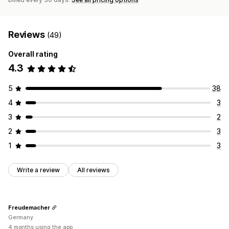
Reviews
(49)
Overall rating
4.3
5
38
4
3
3
2
2
3
1
3
Write a review
All reviews
Freudemacher
Germany
4 months using the app