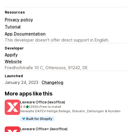
Resources
Privacy policy
Tutorial
App Documentation
This developer doesn't offer direct support in English.
Developer
Appify
Website
Friedhofstraße 10 C, Ottensoos, 91242, DE
Launched
January 24, 2023 ·
Changelog
More apps like this
Lexware Office (lexoffice)
out of 5 stars
4.6
(266)
•
Free to install
266 total reviews
Verwalte DATEV-fertige Belege, Steuern, Zahlungen & Kunden
Built for Shopify
Lexware Office+ (lexoffice)