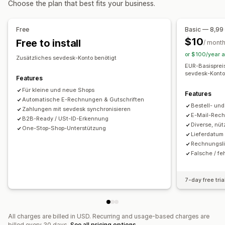
Choose the plan that best fits your business.
Customization
Billing and invoicing
Accounts receivable
Net terms
Color and font
Branding
Fields
Invoice numbers
Tax deductions
Tax exemptions
Purchase orders
Free
Basic — 8,99
Sender email
Tax calculation
Templates
Barcodes
Stock updates
Multi-store
Multi-currency
Multi-channel
$10
Free to install
/ mont
Logos
Multi-currency
Multi-language
or $100/year 
Automated data sync
Zusätzliches sevdesk-Konto benötigt
EUR-Basisprei
File management
Daily sales summary
Order details
Transactions
sevdesk-Konto
Features
Email automation
PDF generation
Print and export
Customers
Inventory and product
Für kleine und neue Shops
Features
Reports
Data security
Sequential numbering
Real-time inventory sync
Sales tax mapping
Automatische E-Rechnungen & Gutschriften
Bestell- un
Bank reconciliation
Zahlungen mit sevdesk synchronisieren
Historical data import
E-Mail-Rec
B2B-Ready / USt-ID-Erkennung
Diverse, nüt
One-Stop-Shop-Unterstützung
Lieferdatum
Rechnungsli
Falsche / f
7-day free tria
All charges are billed in USD. Recurring and usage-based charges are
billed every 30 days.
See all pricing options