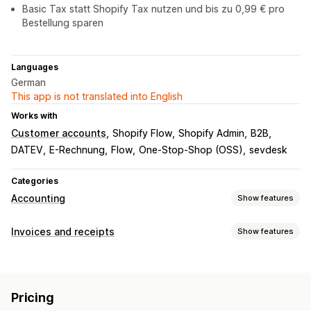
Basic Tax statt Shopify Tax nutzen und bis zu 0,99 € pro
Bestellung sparen
Languages
German
This app is not translated into English
Works with
Customer accounts
Shopify Flow
Shopify Admin
B2B
DATEV
E-Rechnung
Flow
One-Stop-Shop (OSS)
sevdesk
Categories
Accounting
Show features
Financial reports
Invoices and receipts
Show features
Income and balance
Cash flow
Sales and refunds
Document types
Sales tax
Expense tracking
Returns and exchanges
Invoices
Receipts
Gift receipts
Credit notes
Quotes
Custom reports
Performance dashboard
Pricing
Order confirmations
Packing slips
Refunds
Returns
Financial operations