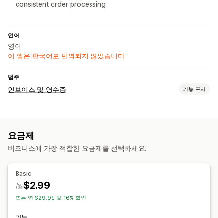
consistent order processing
언어
영어
이 앱은 한국어로 번역되지 않았습니다
범주
인보이스 및 영수증
기능 표시
문서 유형
인보이스
수령
기프트 영수증
크레딧 노트
견적
발주 주문
요금제
배송 노트
사용자 지정 문서
패킹 슬립
배송 레이블
환불
반품
비즈니스에 가장 적합한 요금제를 선택하세요.
맞춤 설정
색상 및 글꼴
브랜딩
템플릿
로고
Basic
$2.99
파일 관리
/월
또는 연 $29.99 및 16% 할인
대량 다운로드
이메일 자동화
PDF 생성
인쇄 및 내보내기
순차적 번호 매기기
기능