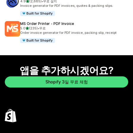
별 5개 중
4.9
(2,685)
•
무료 설치
총 리뷰 2685개
Invoice generator for PDF invoices, quotes & packing slips.
Built for Shopify
MS Order Printer ‑ PDF Invoice
별 5개 중
5.0
(235)
•
무료
총 리뷰 235개
Order invoice generator for PDF invoice, packing slip, receipt
Built for Shopify
앱을 추가하시겠어요?
Shopify 3일 무료 체험