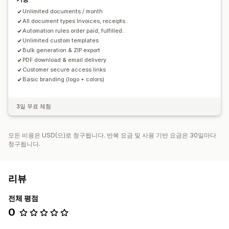
Unlimited documents / month
All document types Invoices, receipts..
Automation rules order paid, fulfilled..
Unlimited custom templates
Bulk generation & ZIP export
PDF download & email delivery
Customer secure access links
Basic branding (logo + colors)
3일 무료 체험
모든 비용은 USD(으)로 청구됩니다. 반복 요금 및 사용 기반 요금은 30일마다
청구됩니다.
리뷰
전체 평점
0