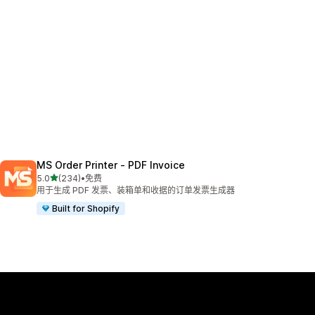
MS Order Printer ‑ PDF Invoice
星（满分 5 星）
5.0
(234)
•
免费
总共 234 条评论
用于生成 PDF 发票、装箱单和收据的订单发票生成器
Built for Shopify