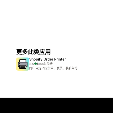
更多此类应用
Shopify Order Printer
星（满分 5 星）
3.5
(355)
•
免费
总共 355 条评论
打印自定义拣货单、发票、装箱单等