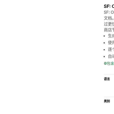
SF
SF:
文档
过更
商店
生
使
逐
自
包含
语言
类别