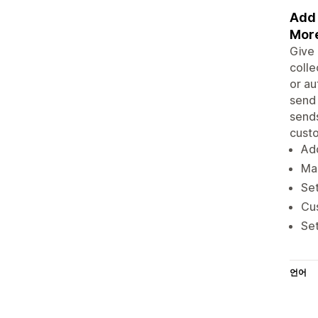
Add 
More
Give 
colle
or au
send 
sends
cust
Add
Man
Set
Cus
Set
언어