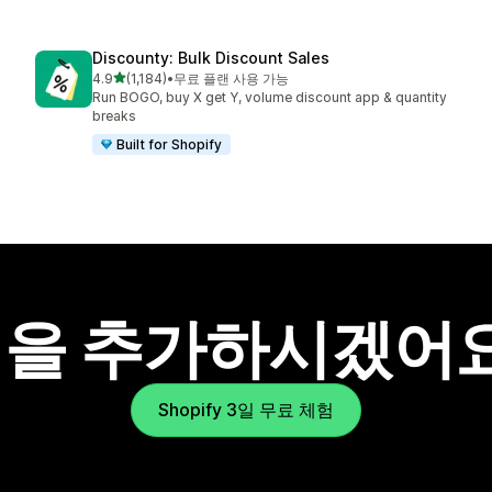
Discounty: Bulk Discount Sales
별 5개 중
4.9
(1,184)
•
무료 플랜 사용 가능
총 리뷰 1184개
Run BOGO, buy X get Y, volume discount app & quantity
breaks
Built for Shopify
을 추가하시겠어
Shopify 3일 무료 체험