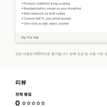
Product, collection & tag scoping
Branded button, modal on your storefront
Real checkout via draft orders
Custom SMTP, your email domain
One-click accept, reject, counter
3일 무료 체험
모든 비용은 USD(으)로 청구됩니다. 반복 요금 및 사용 기반
리뷰
전체 평점
0