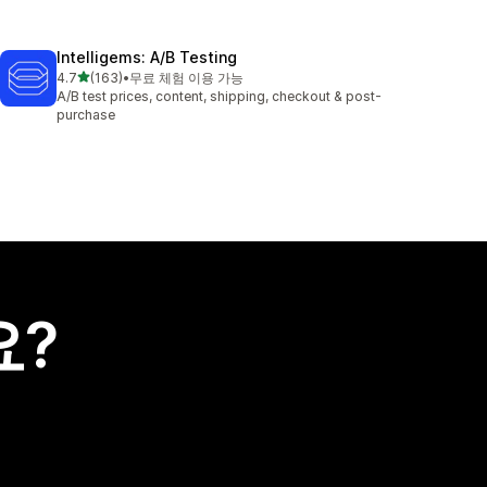
Intelligems: A/B Testing
별 5개 중
4.7
(163)
•
무료 체험 이용 가능
총 리뷰 163개
A/B test prices, content, shipping, checkout & post-
purchase
요?