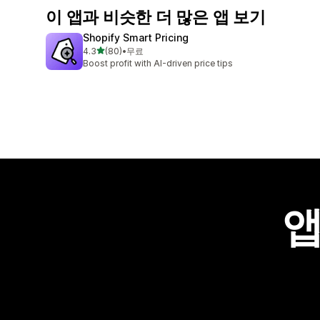
이 앱과 비슷한 더 많은 앱 보기
Shopify Smart Pricing
별 5개 중
4.3
(80)
•
무료
총 리뷰 80개
Boost profit with AI-driven price tips
앱