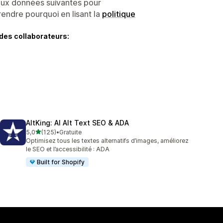
 aux données suivantes pour
endre pourquoi en lisant la
politique
des collaborateurs:
AltKing: AI Alt Text SEO & ADA
étoile(s) sur 5
5,0
(125)
•
Gratuite
125 avis au total
Optimisez tous les textes alternatifs d’images, améliorez
le SEO et l’accessibilité : ADA
Built for Shopify