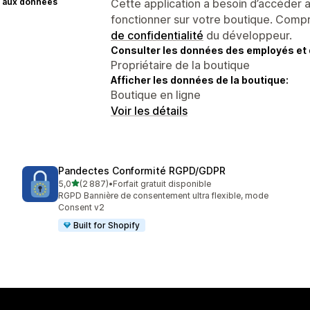
 aux données
Cette application a besoin d’accéder
fonctionner sur votre boutique. Compr
de confidentialité
du développeur.
Consulter les données des employés et 
Propriétaire de la boutique
Afficher les données de la boutique:
Boutique en ligne
Voir les détails
Pandectes Conformité RGPD/GDPR
étoile(s) sur 5
5,0
(2 887)
•
Forfait gratuit disponible
2887 avis au total
RGPD Bannière de consentement ultra flexible, mode
Consent v2
Built for Shopify