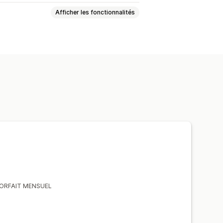
Afficher les fonctionnalités
 de la région
ité
Navigation vocale
e alternatif
Espacement du texte
eaux de gris
cture
Widget
u FORFAIT MENSUEL