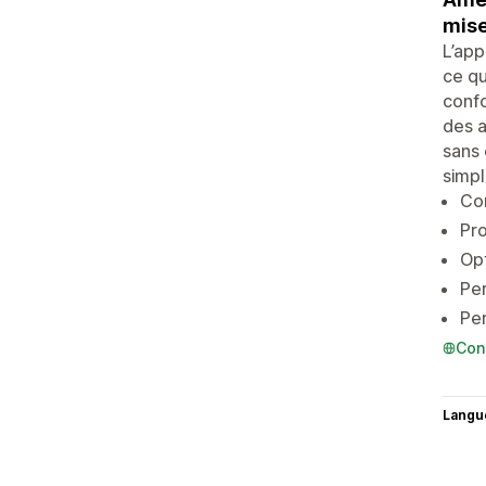
mise
L’app
ce qu
confo
des a
sans 
simpl
Co
Pro
Opt
Per
Per
Con
Langu