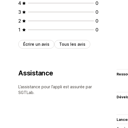
4
0
3
0
2
0
1
0
Écrire un avis
Tous les avis
Assistance
Resso
L’assistance pour l’appli est assurée par
SGTLab.
Dével
Lance