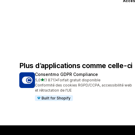
Accès
Plus d’applications comme celle-ci
Consentmo GDPR Compliance
étoile(s) sur 5
5,0
(1 871)
•
Forfait gratuit disponible
1871 avis au total
Conformité des cookies RGPD/CCPA, accessibilité web
et rétractation de l’UE
Built for Shopify