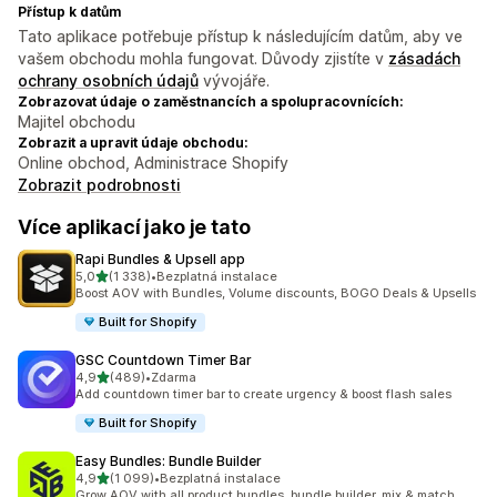
Přístup k datům
Tato aplikace potřebuje přístup k následujícím datům, aby ve
vašem obchodu mohla fungovat. Důvody zjistíte v
zásadách
ochrany osobních údajů
vývojáře.
Zobrazovat údaje o zaměstnancích a spolupracovnících:
Majitel obchodu
Zobrazit a upravit údaje obchodu:
Online obchod, Administrace Shopify
Zobrazit podrobnosti
Více aplikací jako je tato
Rapi Bundles & Upsell app
z 5 hvězd
5,0
(1 338)
•
Bezplatná instalace
Celkový počet recenzí: 1338
Boost AOV with Bundles, Volume discounts, BOGO Deals & Upsells
Built for Shopify
GSC Countdown Timer Bar
z 5 hvězd
4,9
(489)
•
Zdarma
Celkový počet recenzí: 489
Add countdown timer bar to create urgency & boost flash sales
Built for Shopify
Easy Bundles: Bundle Builder
z 5 hvězd
4,9
(1 099)
•
Bezplatná instalace
Celkový počet recenzí: 1099
Grow AOV with all product bundles, bundle builder, mix & match