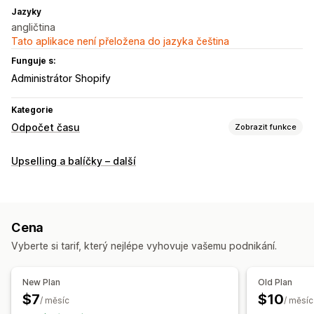
Jazyky
angličtina
Tato aplikace není přeložena do jazyka čeština
Funguje s:
Administrátor Shopify
Kategorie
Odpočet času
Zobrazit funkce
Možnosti zobrazení
Upselling a balíčky – další
Barva a písmo
Vlastní text
Oznamovací lišta
Možnosti časování
Opakované
Naplánované
Rozsah dat
Na základě událostí
Cena
Pevné koncové datum
Jednorázové
Vyberte si tarif, který nejlépe vyhovuje vašemu podnikání.
Typ časovače
New Plan
Old Plan
Speciální událost
Spuštění obchodu
$7
$10
/ měsíc
/ měsíc