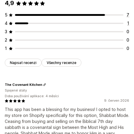
4,9
5
7
4
1
3
0
2
0
1
0
Napsat recenzi
Všechny recenze
The Covenant Kitchen
Spojené státy
Doba používání aplikace: 4 měsíci
9. červen 2026
This app has been a blessing for my business! I opted to host
my store on Shopify specifically for this option, Shabbat Mode.
Ceasing from buying and selling on the Biblical 7th day
sabbath is a covenantal sign between the Most High and His
people. Shabbat Mode allows me to honor Him in a very