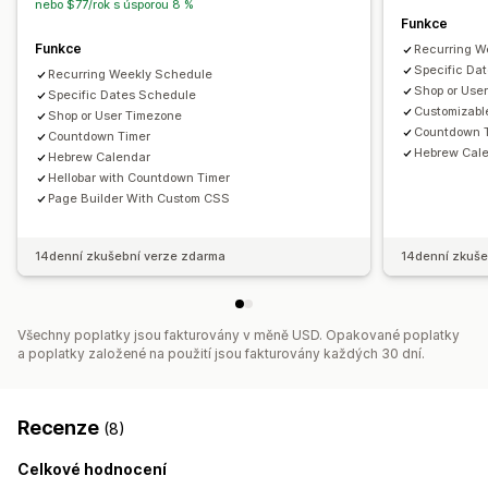
nebo $77/rok s úsporou 8 %
Funkce
Funkce
Recurring W
Specific Da
Recurring Weekly Schedule
Shop or Use
Specific Dates Schedule
Customizab
Shop or User Timezone
Countdown 
Countdown Timer
Hebrew Cal
Hebrew Calendar
Hellobar with Countdown Timer
Page Builder With Custom CSS
14denní zkušební verze zdarma
14denní zkuše
Všechny poplatky jsou fakturovány v měně USD. Opakované poplatky
a poplatky založené na použití jsou fakturovány každých 30 dní.
Recenze
(8)
Celkové hodnocení