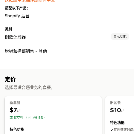
适配以下产品：
Shopify 后台
类别
倒数计时器
显示功能
展示选项
增销和捆绑销售 - 其他
颜色和字体
自定义文本
公告栏
计时选项
定期
预定
日期范围
基于活动
固定结束日期
一次性
定价
选择最适合您业务的套餐。
计时器类型
特别活动
商店发布
新套餐
旧套餐
$7
$10
/月
/月
或 $77/年（可节省 8%）
特色功能
特色功能
每周循环时间