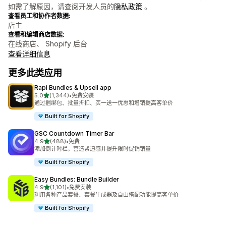
如需了解原因，请查阅开发人员的
隐私政策
。
查看员工和协作者数据:
店主
查看和编辑商店数据:
在线商店、 Shopify 后台
查看详细信息
更多此类应用
Rapi Bundles & Upsell app
星（满分 5 星）
5.0
(1,344)
•
免费安装
总共 1344 条评论
通过捆绑包、批量折扣、买一送一优惠和增销提高客单价
Built for Shopify
GSC Countdown Timer Bar
星（满分 5 星）
4.9
(488)
•
免费
总共 488 条评论
添加倒计时栏，营造紧迫感并提升限时促销销量
Built for Shopify
Easy Bundles: Bundle Builder
星（满分 5 星）
4.9
(1,101)
•
免费安装
总共 1101 条评论
利用各种产品套餐、套餐生成器及自由搭配功能提高客单价
Built for Shopify