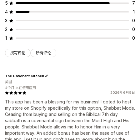
5
7
4
1
3
0
2
0
1
0
撰写评论
所有评论
The Covenant Kitchen
美国
4个月 人在使用应用
2026年6月9日
This app has been a blessing for my business! I opted to host
my store on Shopify specifically for this option, Shabbat Mode.
Ceasing from buying and selling on the Biblical 7th day
sabbath is a covenantal sign between the Most High and His
people. Shabbat Mode allows me to honor Him in a very
important way. An added bonus has been the ease of use of
this app. I set it up and don't have to worry about it on the