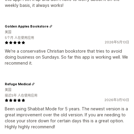
weekly basis, it always works!
Golden Apples Bookstore
美国
5个月 人在使用应用
2026年5月13日
We're a conservative Christian bookstore that tries to avoid
doing business on Sundays. So far this app is working well. We
recommend it.
Refuge Medical
美国
接近5年 人在使用应用
2026年3月10日
Been using Shabbat Mode for 5 years. The newest version is a
great improvement over the old version. If you are needing to
close your store down for certain days this is a great option.
Highly highly recommend!