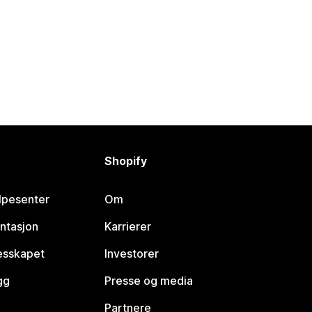
Shopify
lpesenter
Om
ntasjon
Karrierer
lesskapet
Investorer
gg
Presse og media
Partnere