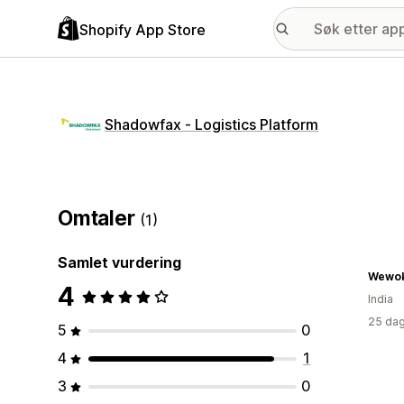
Shopify App Store
Shadowfax ‑ Logistics Platform
Omtaler
(1)
Samlet vurdering
Wewok
4
India
25 dag
5
0
4
1
3
0