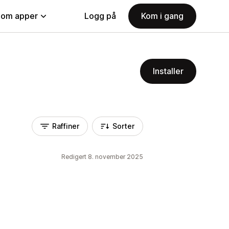
nom apper
Logg på
Kom i gang
Installer
Raffiner
Sorter
Redigert 8. november 2025