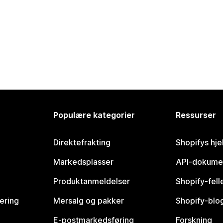
Populære kategorier
Ressurser
Direktefrakting
Shopifys hje
Markedsplasser
API-dokume
Produktanmeldelser
Shopify-fel
vering
Mersalg og pakker
Shopify-blo
E-postmarkedsføring
Forskning