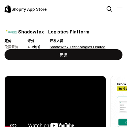
Shopify App Store
Shadowfax ‑ Logistics Platform
定价
评分
开发人员
免费安装
4.0
(1)
Shadowfax Technologies Limited
安装