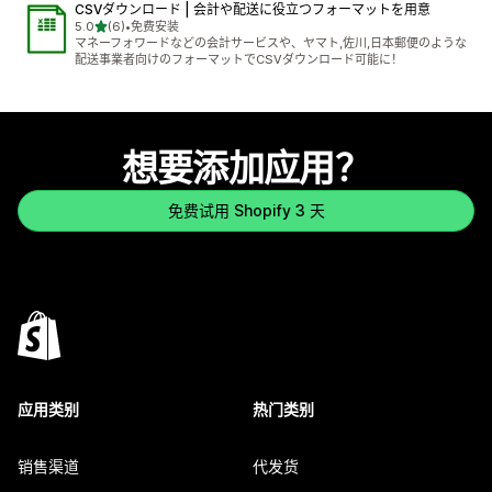
CSVダウンロード | 会計や配送に役立つフォーマットを用意
星（满分 5 星）
5.0
(6)
•
免费安装
总共 6 条评论
マネーフォワードなどの会計サービスや、ヤマト,佐川,日本郵便のような
配送事業者向けのフォーマットでCSVダウンロード可能に！
想要添加应用？
免费试用 Shopify 3 天
应用类别
热门类别
销售渠道
代发货