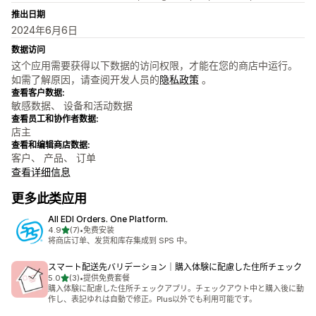
推出日期
2024年6月6日
数据访问
这个应用需要获得以下数据的访问权限，才能在您的商店中运行。
如需了解原因，请查阅开发人员的
隐私政策
。
查看客户数据:
敏感数据、 设备和活动数据
查看员工和协作者数据:
店主
查看和编辑商店数据:
客户、 产品、 订单
查看详细信息
更多此类应用
All EDI Orders. One Platform.
星（满分 5 星）
4.9
(7)
•
免费安装
总共 7 条评论
将商店订单、发货和库存集成到 SPS 中。
スマート配送先バリデーション｜購入体験に配慮した住所チェック
星（满分 5 星）
5.0
(3)
•
提供免费套餐
总共 3 条评论
購入体験に配慮した住所チェックアプリ。チェックアウト中と購入後に動
作し、表記ゆれは自動で修正。Plus以外でも利用可能です。