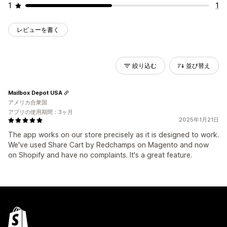
1
1
レビューを書く
絞り込む
並び替え
Mailbox Depot USA
アメリカ合衆国
アプリの使用期間：3ヶ月
2025年1月21日
The app works on our store precisely as it is designed to work.
We've used Share Cart by Redchamps on Magento and now
on Shopify and have no complaints. It's a great feature.