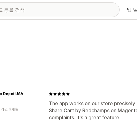
앱 
ox Depot USA
The app works on our store precisely 
 기간 3개월
Share Cart by Redchamps on Magento
complaints. It's a great feature.