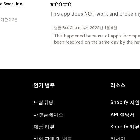
d Swag, Inc.
This app does NOT work and broke my
 기간 22분
답글 RedChamps개 2025년 1월 6일
This happened because of app’s incompatib
been resolved on the same day by the new
인기 범주
리소스
드랍쉬핑
Shopify 지
마켓플레이스
API 설명서
제품 리뷰
Shopify 커
상향 판매 및 번들
리서치