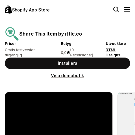
Shopify App Store
Share This Item by ittle.co
Priser
Betyg
Utvecklare
Gratis testversion
(0
RTML
0,0
tillgänglig
Recensioner)
Designs
Installera
Visa demobutik