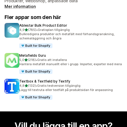
Produkter, Webbshop, anpassade data
Mer information
Fler appar som den här
Ablestar Bulk Product Editor
av 5 stjärnor
4,9
(785)
•
Gratisplan tillgänglig
785 recensioner totalt
Bulkredigera produkter och metafält med förhandsgranskning,
schemaläggning och ångra
Built for Shopify
Metafields Guru
av 5 stjärnor
5,0
(218)
•
Gratis att installera
218 recensioner totalt
Hantera metafält manuellt eller i grupp. Importer, exporter med mera
Built for Shopify
Textbox & Textfield by Textify
av 5 stjärnor
4,8
(132)
•
Gratis testversion tillgänglig
132 recensioner totalt
Lägg till textruta eller textfält på produktsidan för anpassning
Built for Shopify
Vill du lägga till en app?