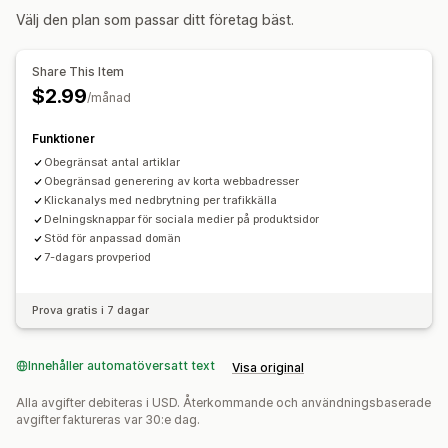
Administrationsverktyg
Välj den plan som passar ditt företag bäst.
Metafältsredigerare
Share This Item
$2.99
/månad
Funktioner
Obegränsat antal artiklar
Obegränsad generering av korta webbadresser
Klickanalys med nedbrytning per trafikkälla
Delningsknappar för sociala medier på produktsidor
Stöd för anpassad domän
7-dagars provperiod
Prova gratis i 7 dagar
Innehåller automatöversatt text
Visa original
Alla avgifter debiteras i USD. Återkommande och användningsbaserade
avgifter faktureras var 30:e dag.