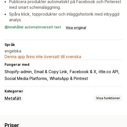
Publicera produkter automatiskt på Facebook och Pinterest
med smart schemaläggning.
Spåra klick, topprodukter och inläggshistorik med inbyggd
analys.
Innehåller automatöversatt text
Visa original
Språk
engelska
Denna app finns inte översatt till svenska
Fungerar med
Shopify-admin
Email & Copy Link
Facebook & X
ittle.co API
Social Media Platforms
WhatsApp & Pintrest
Kategorier
Metafält
Visa funktioner
Metafältstyper
Produkter
Varianter
Metaobjekt
URL:er
Priser