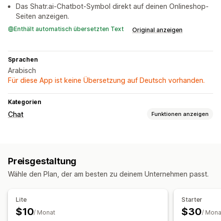
Das Shatr.ai-Chatbot-Symbol direkt auf deinen Onlineshop-
Seiten anzeigen.
Enthält automatisch übersetzten Text
Original anzeigen
Sprachen
Arabisch
Für diese App ist keine Übersetzung auf Deutsch vorhanden.
Kategorien
Chat
Funktionen anzeigen
Nachrichten in Echtzeit
KI-Chatbots
Live-Chat
Preisgestaltung
Automatisierte Antworten
Wähle den Plan, der am besten zu deinem Unternehmen passt.
COD-Verifizierung
FAQs
Begrüßungen
Produktempfehlungen
Schnelle Antworten
Lite
Starter
Rezensionsanfragen
$10
$30
/ Monat
/ Mona