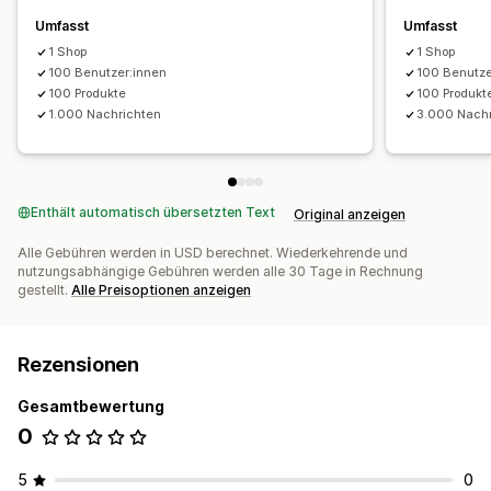
Anpassung
Umfasst
Umfasst
Farbe und Schriftart
Begrüßungsnachrichten
Agentavatar
1 Shop
1 Shop
100 Benutzer:innen
100 Benutze
100 Produkte
100 Produkt
1.000 Nachrichten
3.000 Nach
Enthält automatisch übersetzten Text
Original anzeigen
Alle Gebühren werden in USD berechnet. Wiederkehrende und
nutzungsabhängige Gebühren werden alle 30 Tage in Rechnung
gestellt.
Alle Preisoptionen anzeigen
Rezensionen
Gesamtbewertung
0
5
0