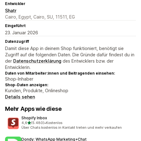
Entwickler
Shatr
Cairo, Egypt, Cairo, SU, 11511, EG
Eingeführt
23. Januar 2026
Datenzugriff
Damit diese App in deinem Shop funktioniert, benötigt sie
Zugriff auf die folgenden Daten. Die Gründe dafür findest du in
der
Datenschutzerklärung
des Entwicklers bzw. der
Entwicklerin.
Daten von Mitarbeiter:innen und Beitragenden einsehen:
Shop-Inhaber
Shop-Daten anzeigen:
Kunden, Produkte, Onlineshop
Details sehen
Mehr Apps wie diese
Shopify Inbox
von 5 Sternen
4,6
(5.480)
•
Kostenlos
5480 Rezensionen insgesamt
Über Chats kostenlos in Kontakt treten und mehr verkaufen
Dondy: WhatsApp Marketing+Chat