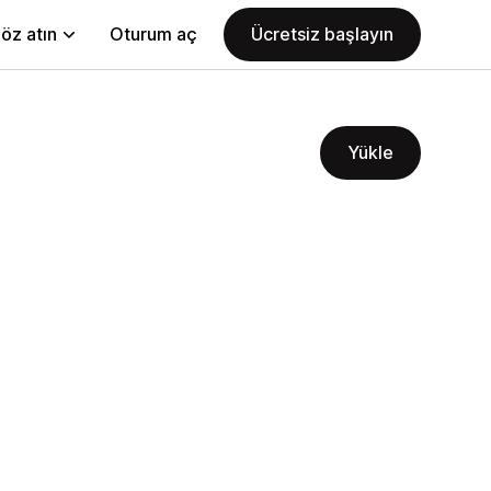
öz atın
Oturum aç
Ücretsiz başlayın
Yükle