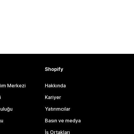
Shopify
dım Merkezi
Hakkında
i
Kariyer
luluğu
Yatırımcılar
gu
Basın ve medya
İş Ortakları