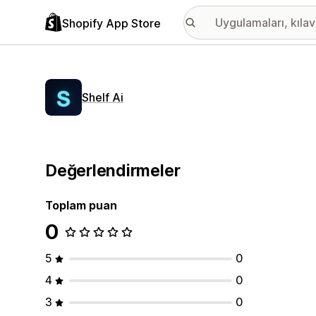
Shopify App Store
Shelf Ai
Değerlendirmeler
Toplam puan
0
5
0
4
0
3
0