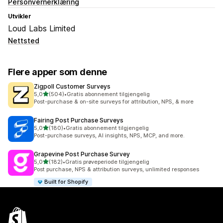
Personvernerklæring
Utvikler
Loud Labs Limited
Nettsted
Flere apper som denne
Zigpoll Customer Surveys
av 5 stjerner
5,0
(504)
•
Gratis abonnement tilgjengelig
Totalt 504 omtaler
Post-purchase & on-site surveys for attribution, NPS, & more
Fairing Post Purchase Surveys
av 5 stjerner
5,0
(180)
•
Gratis abonnement tilgjengelig
Totalt 180 omtaler
Post-purchase surveys, AI insights, NPS, MCP, and more.
Grapevine Post Purchase Survey
av 5 stjerner
5,0
(182)
•
Gratis prøveperiode tilgjengelig
Totalt 182 omtaler
Post purchase, NPS & attribution surveys, unlimited responses
Built for Shopify