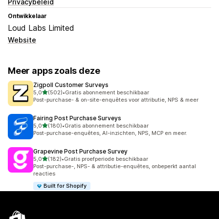
Privacybeleid
Ontwikkelaar
Loud Labs Limited
Website
Meer apps zoals deze
Zigpoll Customer Surveys
van 5 sterren
5,0
(502)
•
Gratis abonnement beschikbaar
502 recensies in totaal
Post-purchase- & on-site-enquêtes voor attributie, NPS & meer
Fairing Post Purchase Surveys
van 5 sterren
5,0
(180)
•
Gratis abonnement beschikbaar
180 recensies in totaal
Post-purchase-enquêtes, AI-inzichten, NPS, MCP en meer.
Grapevine Post Purchase Survey
van 5 sterren
5,0
(182)
•
Gratis proefperiode beschikbaar
182 recensies in totaal
Post-purchase-, NPS- & attributie-enquêtes, onbeperkt aantal
reacties
Built for Shopify