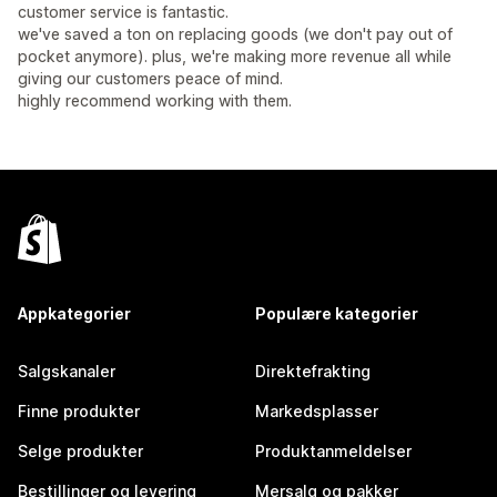
customer service is fantastic.
we've saved a ton on replacing goods (we don't pay out of
pocket anymore). plus, we're making more revenue all while
giving our customers peace of mind.
highly recommend working with them.
Appkategorier
Populære kategorier
Salgskanaler
Direktefrakting
Finne produkter
Markedsplasser
Selge produkter
Produktanmeldelser
Bestillinger og levering
Mersalg og pakker