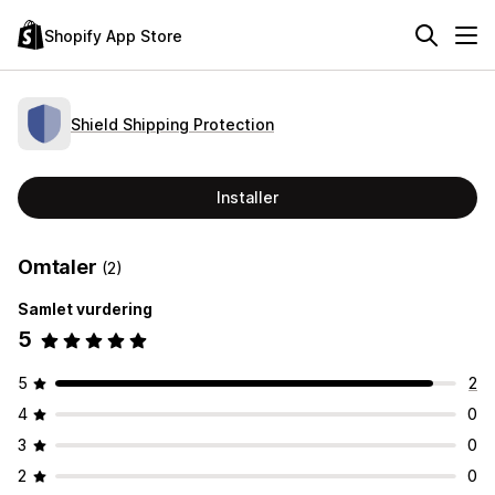
Shopify App Store
Shield Shipping Protection
Installer
Omtaler
(2)
Samlet vurdering
5
5
2
4
0
3
0
2
0