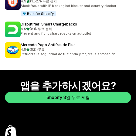
별 5개 중
4.9
(1,527)
•
무료 설치
총 리뷰 1527개
Block fraud with IP blocker, bot blocker and country blocker
Built for Shopify
Disputifier: Smart Chargebacks
별 5개 중
4.5
(81)
•
무료 설치
총 리뷰 81개
Prevent and fight chargebacks on autopilot
Mercado Pago Antifraude Plus
별 5개 중
4.5
(52)
•
무료
총 리뷰 52개
Refuerza la seguridad de tu tienda y mejora la aprobación.
앱을 추가하시겠어요?
Shopify 3일 무료 체험