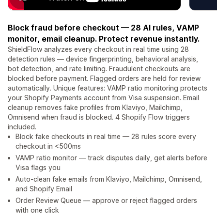
Block fraud before checkout — 28 AI rules, VAMP
monitor, email cleanup. Protect revenue instantly.
ShieldFlow analyzes every checkout in real time using 28
detection rules — device fingerprinting, behavioral analysis,
bot detection, and rate limiting. Fraudulent checkouts are
blocked before payment. Flagged orders are held for review
automatically. Unique features: VAMP ratio monitoring protects
your Shopify Payments account from Visa suspension. Email
cleanup removes fake profiles from Klaviyo, Mailchimp,
Omnisend when fraud is blocked. 4 Shopify Flow triggers
included.
Block fake checkouts in real time — 28 rules score every
checkout in <500ms
VAMP ratio monitor — track disputes daily, get alerts before
Visa flags you
Auto-clean fake emails from Klaviyo, Mailchimp, Omnisend,
and Shopify Email
Order Review Queue — approve or reject flagged orders
with one click