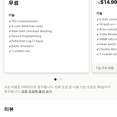
$14.9
무료
알림 및 분석
/월
고위험 알림
사기 알림
기능
기능
2,000 chec
100 checkouts/mo
14 built-in +
6 core detection rules
Auto-cancel
Real-time checkout blocking
Order Revi
Device fingerprinting
VAMP ratio m
Protection Log (7 days)
Email alerts
Basic Analytics
Country bloc
1 custom rule
3 custom ru
7일 무료 체험
모든 비용은 USD(으)로 청구됩니다. 반복 요금 및 사용 기반 요금은 30일마다
청구됩니다.
모든 요금제 옵션 보기
리뷰