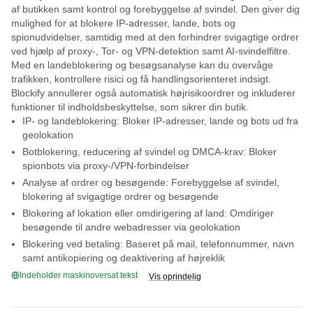
af butikken samt kontrol og forebyggelse af svindel. Den giver dig
mulighed for at blokere IP-adresser, lande, bots og
spionudvidelser, samtidig med at den forhindrer svigagtige ordrer
ved hjælp af proxy-, Tor- og VPN-detektion samt AI-svindelfiltre.
Med en landeblokering og besøgsanalyse kan du overvåge
trafikken, kontrollere risici og få handlingsorienteret indsigt.
Blockify annullerer også automatisk højrisikoordrer og inkluderer
funktioner til indholdsbeskyttelse, som sikrer din butik.
IP- og landeblokering: Bloker IP-adresser, lande og bots ud fra
geolokation
Botblokering, reducering af svindel og DMCA-krav: Bloker
spionbots via proxy-/VPN-forbindelser
Analyse af ordrer og besøgende: Forebyggelse af svindel,
blokering af svigagtige ordrer og besøgende
Blokering af lokation eller omdirigering af land: Omdiriger
besøgende til andre webadresser via geolokation
Blokering ved betaling: Baseret på mail, telefonnummer, navn
samt antikopiering og deaktivering af højreklik
Indeholder maskinoversat tekst
Vis oprindelig