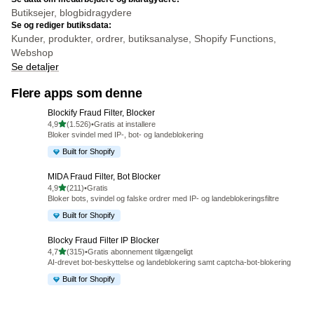
Butiksejer, blogbidragydere
Se og rediger butiksdata:
Kunder, produkter, ordrer, butiksanalyse, Shopify Functions,
Webshop
Se detaljer
Flere apps som denne
Blockify Fraud Filter, Blocker
ud af 5 stjerner
4,9
(1.526)
•
Gratis at installere
1526 anmeldelser i alt
Bloker svindel med IP-, bot- og landeblokering
Built for Shopify
MIDA Fraud Filter, Bot Blocker
ud af 5 stjerner
4,9
(211)
•
Gratis
211 anmeldelser i alt
Bloker bots, svindel og falske ordrer med IP- og landeblokeringsfiltre
Built for Shopify
Blocky Fraud Filter IP Blocker
ud af 5 stjerner
4,7
(315)
•
Gratis abonnement tilgængeligt
315 anmeldelser i alt
AI-drevet bot-beskyttelse og landeblokering samt captcha-bot-blokering
Built for Shopify