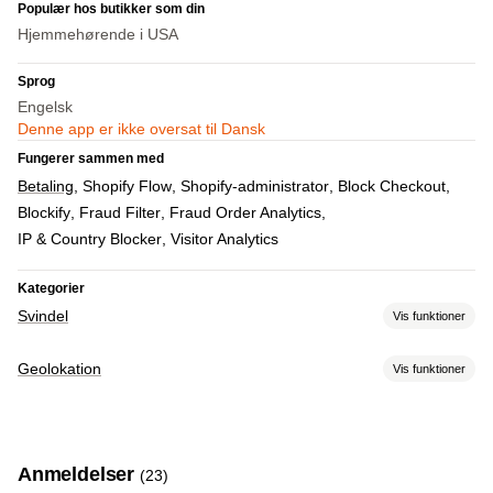
Populær hos butikker som din
Hjemmehørende i USA
Sprog
Engelsk
Denne app er ikke oversat til Dansk
Fungerer sammen med
Betaling
Shopify Flow
Shopify-administrator
Block Checkout
Blockify
Fraud Filter
Fraud Order Analytics
IP & Country Blocker
Visitor Analytics
Kategorier
Svindel
Vis funktioner
Svindeltyper
Geolokation
Vis funktioner
Bots
Chargebacks
Falske konti
Betalinger
Blokering
Forebyggelsesværktøjer
Lande
Stater
Byer
Bots
IP-adresser
VPNs
Proxyer
Hvidliste
Blokeringslister
Geolokationsomdirigering
Indholdsbeskyttelse
Anmeldelser
(23)
Omdirigeringer