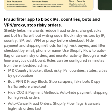
Fraud filter app to block IPs, countries, bots and
VPN/proxy, stop risky orders.
Shieldy helps merchants reduce fraud orders, chargebacks
and bot traffic without writing code. Block risky visitors by IP,
country, ISP, bot, VPN or proxy before checkout. Hide
payment and shipping methods for high-risk buyers, and filter
checkout by email, phone or name. Use Shopify Flow to auto-
flag or cancel risky orders, and monitor activity through a real-
time analytics dashboard. Rules can be configured in minutes
from the embedded admin.
IP & Country Blocker: Block risky IPs, countries, states, cities
by geolocation
Bot, VPN & Proxy Block: Stop scrapers, fake bots & spy
traffic before checkout
Hide COD & Payment Methods: Auto-hide payment, shipping
for high-risk orders
Auto-Cancel Fraud Orders: Shopify Flow flags & cancels
high-risk orders fast