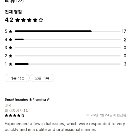
리뷰
(22)
리디렉션
봇 탐지
사기 필터
전체 평점
IP 주소
국가
자동 리디렉션
오류 리디렉션
수동 리디렉션
추적
알림 및 분석
4.2
지역화 설정
고위험 알림
사기 알림
방문자 분석
위험 보고서
국가 선택기
5
17
4
2
3
0
2
0
1
3
리뷰 작성
모든 리뷰
Smart Imaging & Framing
영국
앱 사용 기간 3일
2026년 7월 24일에 편집됨
Experienced a few initial issues, which were responded to very
quickly and in a polite and professional manner.