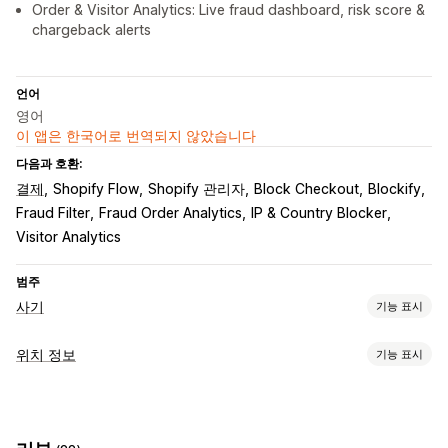
Order & Visitor Analytics: Live fraud dashboard, risk score &
chargeback alerts
언어
영어
이 앱은 한국어로 번역되지 않았습니다
다음과 호환:
결제
Shopify Flow
Shopify 관리자
Block Checkout
Blockify
Fraud Filter
Fraud Order Analytics
IP & Country Blocker
Visitor Analytics
범주
사기
기능 표시
사기 유형
위치 정보
기능 표시
봇
지불 거절
사기 계정
결제
차단
예방 도구
국가
주
도시
봇
IP 주소
VPN
프록시
화이트리스트
차단 목록
Geolocation 리디렉션
콘텐츠 보호
스팸 차단