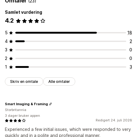
Omtaler
(23)
Proxyservere
Hvitliste
Innholdsbeskyttelse
Blokkering av søppelpost
Samlet vurdering
Omdirigeringer
Robotregistrering
Svindelfiltre
4.2
IP-adresse
Land
Automatisk omdirigering
Varslinger og analyse
Feilomdirigering
Manuell omdirigering
Sporing
5
18
Høyrisikovarsler
Svindelvarsler
Analyse om besøkende
Innstillinger for lokal tilpasning
4
2
Risikorapporter
Landsvelger
3
0
2
0
1
3
Skriv en omtale
Alle omtaler
Smart Imaging & Framing
Storbritannia
3 dager bruker appen
Redigert 24. juli 2026
Experienced a few initial issues, which were responded to very
quickly and in a polite and professional manner.