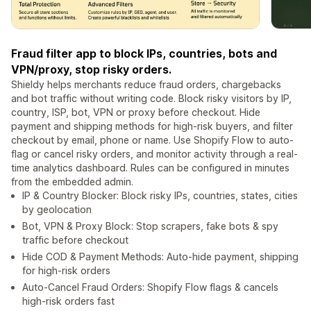
Fraud filter app to block IPs, countries, bots and
VPN/proxy, stop risky orders.
Shieldy helps merchants reduce fraud orders, chargebacks
and bot traffic without writing code. Block risky visitors by IP,
country, ISP, bot, VPN or proxy before checkout. Hide
payment and shipping methods for high-risk buyers, and filter
checkout by email, phone or name. Use Shopify Flow to auto-
flag or cancel risky orders, and monitor activity through a real-
time analytics dashboard. Rules can be configured in minutes
from the embedded admin.
IP & Country Blocker: Block risky IPs, countries, states, cities
by geolocation
Bot, VPN & Proxy Block: Stop scrapers, fake bots & spy
traffic before checkout
Hide COD & Payment Methods: Auto-hide payment, shipping
for high-risk orders
Auto-Cancel Fraud Orders: Shopify Flow flags & cancels
high-risk orders fast