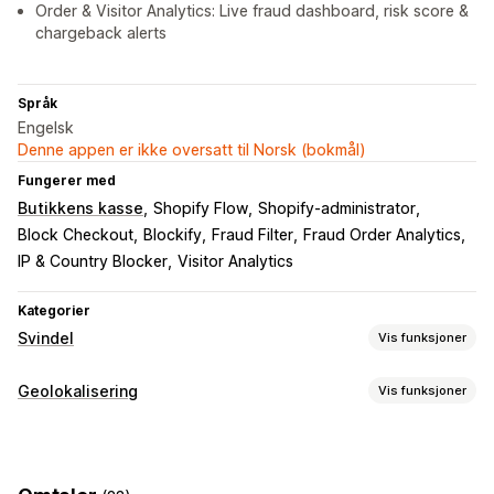
Order & Visitor Analytics: Live fraud dashboard, risk score &
chargeback alerts
Språk
Engelsk
Denne appen er ikke oversatt til Norsk (bokmål)
Fungerer med
Butikkens kasse
Shopify Flow
Shopify-administrator
Block Checkout
Blockify
Fraud Filter
Fraud Order Analytics
IP & Country Blocker
Visitor Analytics
Kategorier
Svindel
Vis funksjoner
Svindeltyper
Geolokalisering
Vis funksjoner
Roboter
Tilbakebetalinger
Falske kontoer
Betalinger
Blokkering
Verktøy for forhindring
Land
Stater
Byer
Roboter
IP-adresser
VPN-er
Blokkeringslister
Geolokaliseringsomdirigeringer