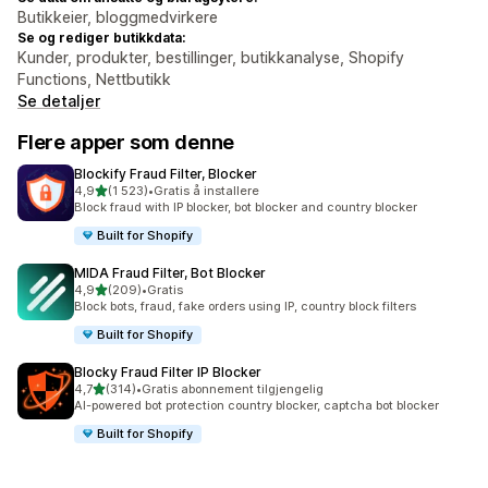
Butikkeier, bloggmedvirkere
Se og rediger butikkdata:
Kunder, produkter, bestillinger, butikkanalyse, Shopify
Functions, Nettbutikk
Se detaljer
Flere apper som denne
Blockify Fraud Filter, Blocker
av 5 stjerner
4,9
(1 523)
•
Gratis å installere
Totalt 1523 omtaler
Block fraud with IP blocker, bot blocker and country blocker
Built for Shopify
MIDA Fraud Filter, Bot Blocker
av 5 stjerner
4,9
(209)
•
Gratis
Totalt 209 omtaler
Block bots, fraud, fake orders using IP, country block filters
Built for Shopify
Blocky Fraud Filter IP Blocker
av 5 stjerner
4,7
(314)
•
Gratis abonnement tilgjengelig
Totalt 314 omtaler
AI-powered bot protection country blocker, captcha bot blocker
Built for Shopify