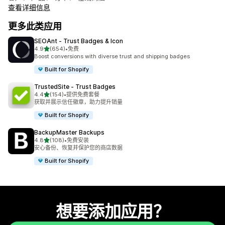
查看详细信息
更多此类应用
SEOAnt ‑ Trust Badges & Icon
星（满分 5 星）
4.9
(654)
•
免费
总共 654 条评论
Boost conversions with diverse trust and shipping badges
Built for Shopify
TrustedSite ‑ Trust Badges
星（满分 5 星）
4.4
(154)
•
提供免费套餐
总共 154 条评论
获取并展示信任徽章，助力提升销量
Built for Shopify
BackupMaster Backups
星（满分 5 星）
4.8
(108)
•
免费安装
总共 108 条评论
安心备份、恢复并保护您的商店数据
Built for Shopify
想要添加应用？