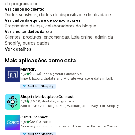
do programador.
Ver dados do cliente:
Dados sensíveis, dados do dispositivo e de atividade
Ver dados da equipa e de colaboradores:
Proprietário da loja, colaboradores do blogue
Ver e editar dados da loja:
Clientes, produtos, encomendas, Loja online, admin da
Shopify, outros dados
Ver detalhes
Mais aplicações como esta
Matrixify
de 5 estrelas
4,9
(1.363)
•
Plano gratuito disponível
1363 total de avaliações
Import, Export, Update and Migrate your store data in bulk
Built for Shopify
Shopify Marketplace Connect
de 5 estrelas
4,3
(1.940)
•
Instalação gratuita
1940 total de avaliações
Sell on Amazon, Target Plus, Walmart, and eBay from Shopify
Canva Connect
de 5 estrelas
4,8
(387)
•
Gratuito
387 total de avaliações
Access your product images and files directly inside Canva
Built for Shopify