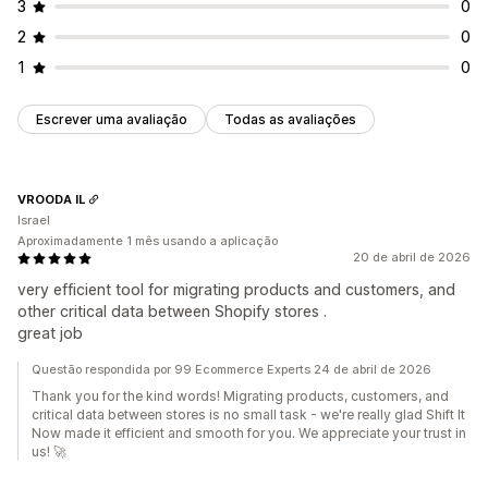
3
0
2
0
1
0
Escrever uma avaliação
Todas as avaliações
VROODA IL
Israel
Aproximadamente 1 mês usando a aplicação
20 de abril de 2026
very efficient tool for migrating products and customers, and
other critical data between Shopify stores .
great job
Questão respondida por 99 Ecommerce Experts 24 de abril de 2026
Thank you for the kind words! Migrating products, customers, and
critical data between stores is no small task - we're really glad Shift It
Now made it efficient and smooth for you. We appreciate your trust in
us! 🚀