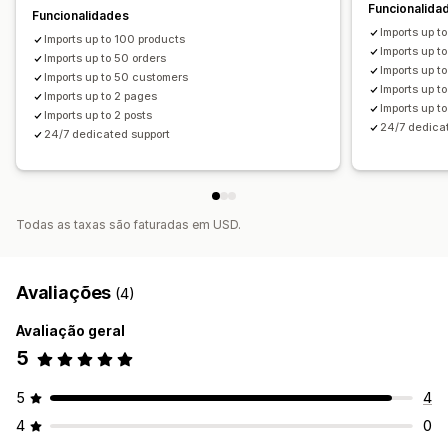
Atualizações em lote
Clientes
Encomendas
Produtos
Funcionalida
Funcionalidades
Mudar de plataforma
Imports up t
Imports up to 100 products
Imports up t
Imports up to 50 orders
Imports up 
Imports up to 50 customers
Imports up t
Imports up to 2 pages
Imports up to
Imports up to 2 posts
24/7 dedica
24/7 dedicated support
Todas as taxas são faturadas em USD.
Avaliações
(4)
Avaliação geral
5
5
4
4
0