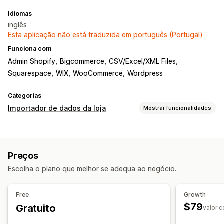
Idiomas
inglês
Esta aplicação não está traduzida em português (Portugal)
Funciona com
Admin Shopify
Bigcommerce
CSV/Excel/XML Files
Squarespace
WIX
WooCommerce
Wordpress
Categorias
Importador de dados da loja
Mostrar funcionalidades
Sincronização de dados
Faça atualizações automáticas
Preços
Sincronização de inventário
Sincronização de encomendas
Escolha o plano que melhor se adequa ao negócio.
Sincronização de preços
Sincronização de produtos
Sincronização bidirecional
Sincronização em tempo real
Free
Growth
Migração de dados
$79
Gratuito
valor 
Exportação em lote
Importação em lote
CSV