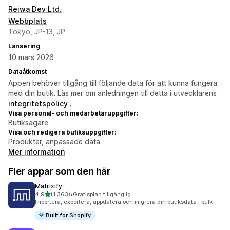
Reiwa Dev Ltd.
Webbplats
Tokyo, JP-13, JP
Lansering
10 mars 2026
Dataåtkomst
Appen behöver tillgång till följande data för att kunna fungera
med din butik. Läs mer om anledningen till detta i utvecklarens
integritetspolicy
.
Visa personal- och medarbetaruppgifter:
Butiksägare
Visa och redigera butiksuppgifter:
Produkter, anpassade data
Mer information
Fler appar som den här
Matrixify
av 5 stjärnor
4,9
(1 363)
•
Gratisplan tillgänglig
1363 recensioner totalt
Importera, exportera, uppdatera och migrera din butiksdata i bulk
Built for Shopify