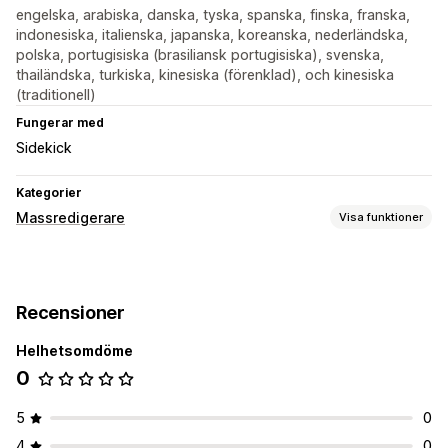
engelska, arabiska, danska, tyska, spanska, finska, franska,
indonesiska, italienska, japanska, koreanska, nederländska,
polska, portugisiska (brasiliansk portugisiska), svenska,
thailändska, turkiska, kinesiska (förenklad), och kinesiska
(traditionell)
Fungerar med
Sidekick
Kategorier
Massredigerare
Visa funktioner
Redigerbara resurser
Priser
Lager
Metafält
Recensioner
Åtgärder
Helhetsomdöme
Schemalagda uppgifter
0
5
0
4
0